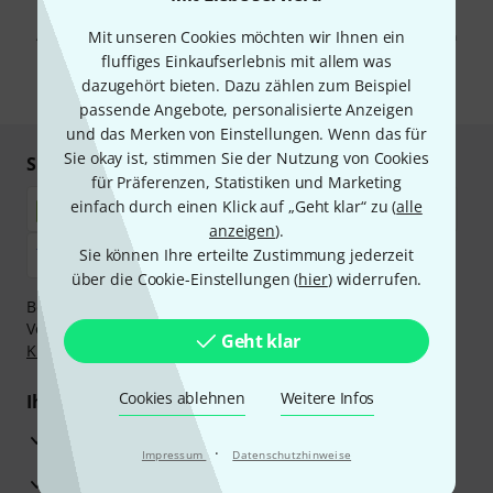
Mit Klick auf „Jetzt anmelden“ stimmen Sie dem Erhalt von E-Mail-
Werbung und einer Messung des E-Mail-Nutzungsverhaltens zu. Die
Abmeldung ist jederzeit möglich. Weitere Informationen finden Sie in
Mit unseren Cookies möchten wir Ihnen ein
unseren
Datenschutzhinweisen
.
fluffiges Einkaufserlebnis mit allem was
dazugehört bieten. Dazu zählen zum Beispiel
* Pflichtfeld
passende Angebote, personalisierte Anzeigen
und das Merken von Einstellungen. Wenn das für
Sie okay ist, stimmen Sie der Nutzung von Cookies
Sicher einkaufen & bezahlen
für Präferenzen, Statistiken und Marketing
einfach durch einen Klick auf „Geht klar“ zu (
alle
anzeigen
).
Sie können Ihre erteilte Zustimmung jederzeit
über die Cookie-Einstellungen (
hier
) widerrufen.
Bezahlen Sie vertraulich und sicher per Nachnahme,
Vorkasse, PayPal, Amazon Pay,
Klarna Sofort bezahlen
,
Geht klar
Klarna Ratenzahlung
oder Kreditkarte.
Cookies ablehnen
Weitere Infos
Ihre Vorteile
3 Jahre Thomann Garantie
·
Impressum
Datenschutzhinweise
30 Tage Money-Back-Garantie