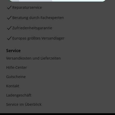
Reparaturservice
Beratung durch Fachexperten
Zufriedenheitsgarantie
Europas größtes Versandlager
Service
Versandkosten und Lieferzeiten
Hilfe-Center
Gutscheine
Kontakt
Ladengeschäft
Service im Überblick