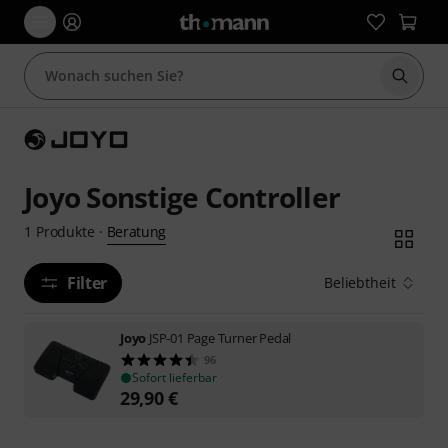
Suche 
Joyo Sonstige Controller
Beratung
1
Produkte
·
Filter
Beliebtheit
Joyo
JSP-01 Page Turner Pedal
96
Sofort lieferbar
29,90
€