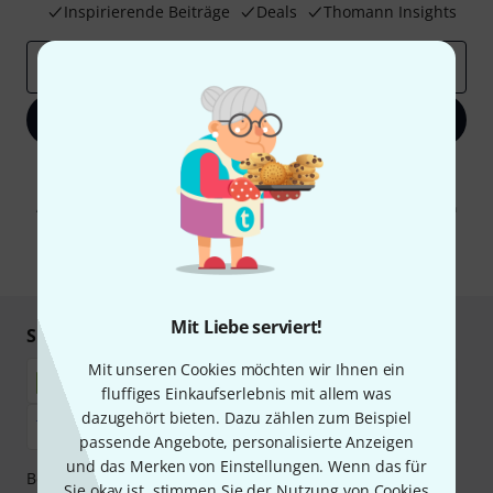
Inspirierende Beiträge
Deals
Thomann Insights
E-Mail-Adresse
*
Jetzt anmelden
Mit Klick auf „Jetzt anmelden“ stimmen Sie dem Erhalt von E-Mail-
Werbung und einer Messung des E-Mail-Nutzungsverhaltens zu. Die
Abmeldung ist jederzeit möglich. Weitere Informationen finden Sie in
unseren
Datenschutzhinweisen
.
* Pflichtfeld
Mit Liebe serviert!
Sicher einkaufen & bezahlen
Mit unseren Cookies möchten wir Ihnen ein
fluffiges Einkaufserlebnis mit allem was
dazugehört bieten. Dazu zählen zum Beispiel
passende Angebote, personalisierte Anzeigen
und das Merken von Einstellungen. Wenn das für
Bezahlen Sie vertraulich und sicher per Nachnahme,
Sie okay ist, stimmen Sie der Nutzung von Cookies