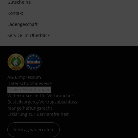
Gutscheine
Kontakt
Ladengeschäft
Service im Überblick
AGB
/
Impressum
Datenschutzhinweise
Cookie-Einstellungen
Widerrufsrecht für Verbraucher
Bestellvorgang/Vertragsabschluss
Mängelhaftungsrecht
Erklärung zur Barrierefreiheit
Vertrag widerrufen