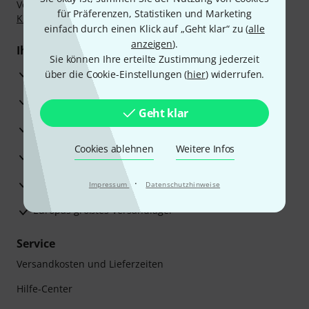
Vorkasse, PayPal, Amazon Pay,
Klarna Sofort bezahlen
,
für Präferenzen, Statistiken und Marketing
Klarna Ratenzahlung
oder Kreditkarte.
einfach durch einen Klick auf „Geht klar“ zu (
alle
anzeigen
).
Ihre Vorteile
Sie können Ihre erteilte Zustimmung jederzeit
3 Jahre Thomann Garantie
über die Cookie-Einstellungen (
hier
) widerrufen.
30 Tage Money-Back-Garantie
Geht klar
Reparaturservice
Cookies ablehnen
Weitere Infos
Beratung durch Fachexperten
Zufriedenheitsgarantie
·
Impressum
Datenschutzhinweise
Europas größtes Versandlager
Service
Versandkosten und Lieferzeiten
Hilfe-Center