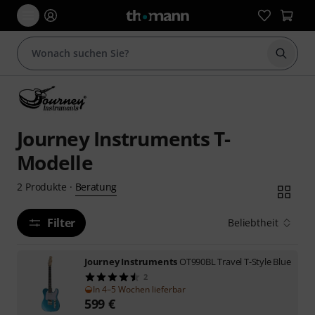
Suche 
Journey Instruments T-
Modelle
Beratung
2
Produkte
·
Filter
Beliebtheit
Journey Instruments
OT990BL Travel T-Style Blue
2
In 4–5 Wochen lieferbar
599
€