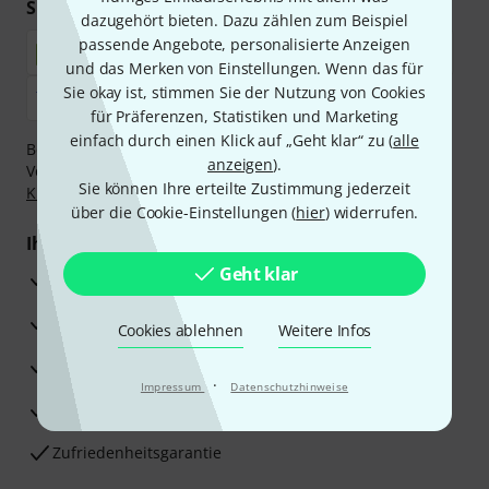
Sicher einkaufen & bezahlen
dazugehört bieten. Dazu zählen zum Beispiel
passende Angebote, personalisierte Anzeigen
und das Merken von Einstellungen. Wenn das für
Sie okay ist, stimmen Sie der Nutzung von Cookies
für Präferenzen, Statistiken und Marketing
einfach durch einen Klick auf „Geht klar“ zu (
alle
Bezahlen Sie vertraulich und sicher per Nachnahme,
anzeigen
).
Vorkasse, PayPal, Amazon Pay,
Klarna Sofort bezahlen
,
Sie können Ihre erteilte Zustimmung jederzeit
Klarna Ratenzahlung
oder Kreditkarte.
über die Cookie-Einstellungen (
hier
) widerrufen.
Ihre Vorteile
Geht klar
3 Jahre Thomann Garantie
30 Tage Money-Back-Garantie
Cookies ablehnen
Weitere Infos
Reparaturservice
·
Impressum
Datenschutzhinweise
Beratung durch Fachexperten
Zufriedenheitsgarantie