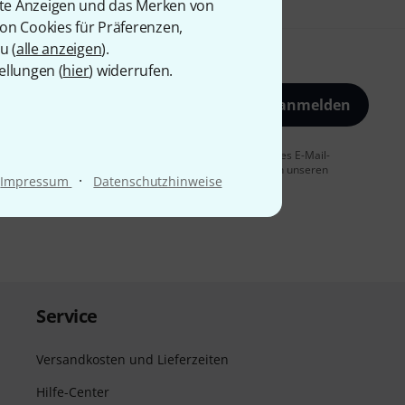
rte Anzeigen und das Merken von
von Cookies für Präferenzen,
u (
alle anzeigen
).
ellungen (
hier
) widerrufen.
Jetzt anmelden
 Sie dem Erhalt von E-Mail-Werbung und einer Messung des E-Mail-
t jederzeit möglich. Weitere Informationen finden Sie in unseren
·
Impressum
Datenschutzhinweise
Service
Versandkosten und Lieferzeiten
Hilfe-Center