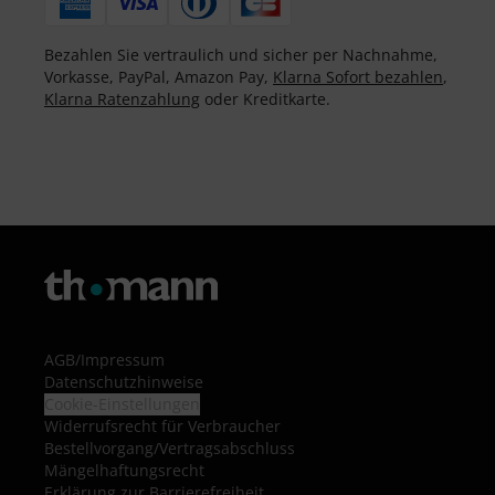
Bezahlen Sie vertraulich und sicher per Nachnahme,
Vorkasse, PayPal, Amazon Pay,
Klarna Sofort bezahlen
,
Klarna Ratenzahlung
oder Kreditkarte.
AGB
/
Impressum
Datenschutzhinweise
Cookie-Einstellungen
Widerrufsrecht für Verbraucher
Bestellvorgang/Vertragsabschluss
Mängelhaftungsrecht
Erklärung zur Barrierefreiheit