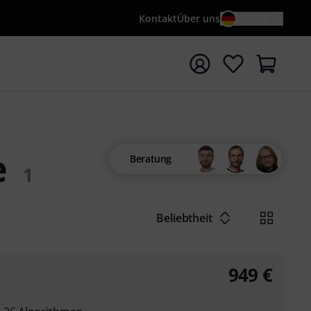
Kontakt
Über uns
DE / €
e mit Suchwort {searchTerm} starten
e
Beratung
1
Beliebtheit
949
€