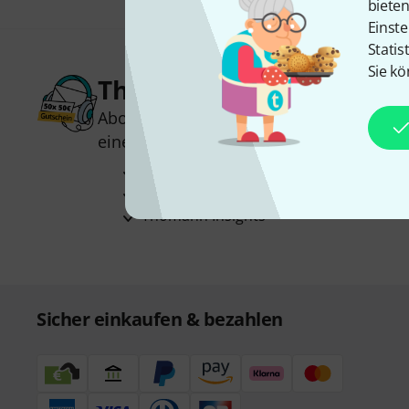
biete
Einste
Statis
Sie kö
Thomann Newsletter
Abonniere den Thomann Newsletter und
einen von
50 Gutscheinen
über jeweils
Inspirierende Beiträge
Deals
Thomann Insights
Sicher einkaufen & bezahlen