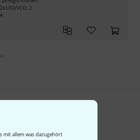
 26 Algorithmen,
2x LFO/VCO, 2
CA
9 €
is mit allem was dazugehört