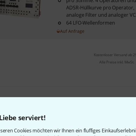
pro Stimme: 4 Operatoren und
ADSR-Hüllkurve pro Operator, 
analoge Filter und analoger V
64 LFO-Wellenformen
Auf Anfrage
Kostenloser Versand ab 2
Alle Preise inkl. MwSt.
Gefällt Ihnen, was Sie sehen?
Liebe serviert!
Teilen
Hilfe & Feedback
seren Cookies möchten wir Ihnen ein fluffiges Einkaufserlebn