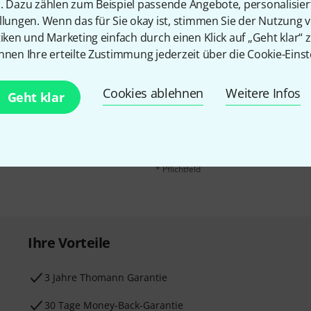
n. Dazu zählen zum Beispiel passende Angebote, personalisie
llungen. Wenn das für Sie okay ist, stimmen Sie der Nutzung 
tiken und Marketing einfach durch einen Klick auf „Geht klar“ z
nnen Ihre erteilte Zustimmung jederzeit über die Cookie-Einst
E-Mail-Adresse
*
 gewinne mit etwas Glück
Cookies ablehnen
Weitere Infos
Geht klar
50€
!
Mit Klick auf „Jetzt anmelden“ stimmen
Nutzungsverhaltens zu. Die Abmeldung is
Datenschutzhinweisen
.
* Pflichtfeld
Ihre Vorteile
3 Jahre Thomann Garantie
30 Tage Money-Back-Garantie