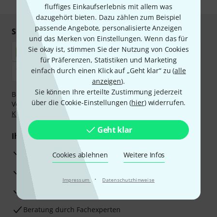
fluffiges Einkaufserlebnis mit allem was
dazugehört bieten. Dazu zählen zum Beispiel
passende Angebote, personalisierte Anzeigen
Sicher einkaufen & bezahlen
und das Merken von Einstellungen. Wenn das für
Sie okay ist, stimmen Sie der Nutzung von Cookies
für Präferenzen, Statistiken und Marketing
einfach durch einen Klick auf „Geht klar“ zu (
alle
anzeigen
).
Sie können Ihre erteilte Zustimmung jederzeit
Bezahlen Sie vertraulich und sicher per Nachnahme,
über die Cookie-Einstellungen (
hier
) widerrufen.
Vorkasse, PayPal, Amazon Pay,
Klarna Sofort bezahlen
,
Klarna Ratenzahlung
oder Kreditkarte.
Geht klar
Ihre Vorteile
3 Jahre Thomann Garantie
Cookies ablehnen
Weitere Infos
30 Tage Money-Back-Garantie
·
Impressum
Datenschutzhinweise
Reparaturservice
Beratung durch Fachexperten