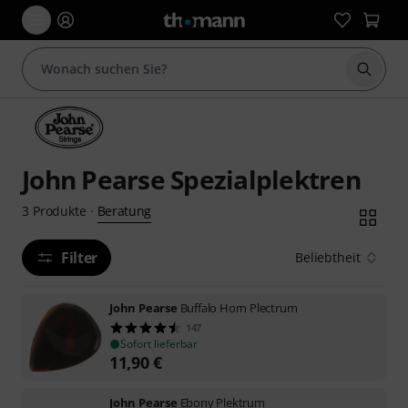
Suche 
John Pearse Spezialplektren
Beratung
3
Produkte
·
Filter
Beliebtheit
John Pearse
Buffalo Horn Plectrum
147
Sofort lieferbar
11,90
€
John Pearse
Ebony Plektrum