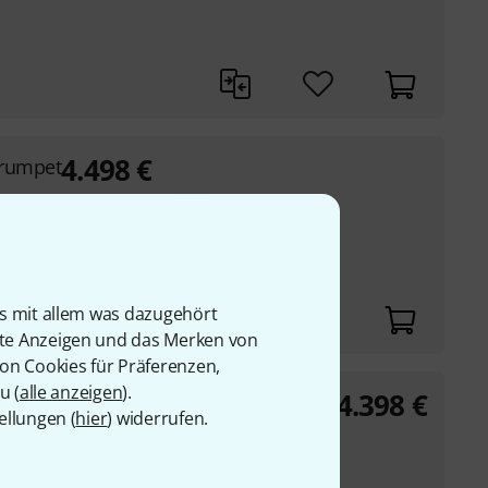
4.498
€
Trumpet
UVP:
5.058,36
€
-11%
is mit allem was dazugehört
rte Anzeigen und das Merken von
von Cookies für Präferenzen,
u (
alle anzeigen
).
4.398
€
Trumpet
ellungen (
hier
) widerrufen.