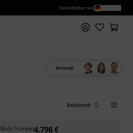
Kontakt
Über uns
DE / €
e mit Suchwort {searchTerm} starten
Beratung
Beliebtheit
4.798
€
 Bb/A-Trumpet