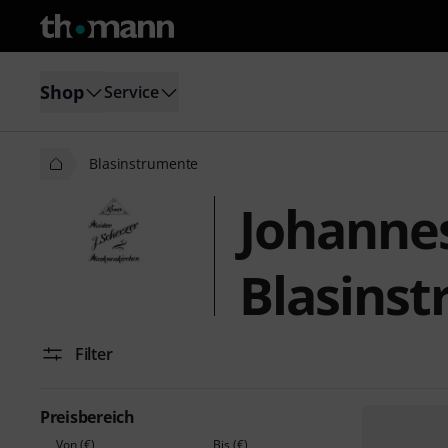
Shop
Service
Blasinstrumente
Johannes
Blasins
Filter
Preisbereich
Von (€)
Bis (€)