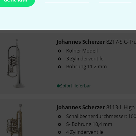
Bohrung Ø: 11,2 mm
Trigger am 3. Ventilzug
Sofort lieferbar
Johannes Scherzer
8217-S C-T
Kölner Modell
3 Zylinderventile
Bohrung 11,2 mm
Sofort lieferbar
Johannes Scherzer
8113-L High
Schallbecherdurchmesser: 1
S- Bohrung 10,4 mm
4 Zylinderventile