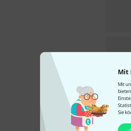
Mit 
Mit un
biete
Einste
Statis
Sie kö