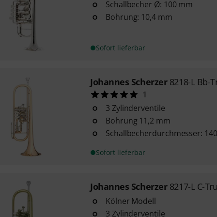
Schallbecher Ø: 100 mm
Bohrung: 10,4 mm
Sofort lieferbar
Johannes Scherzer
8218-L Bb-
1
3 Zylinderventile
Bohrung 11,2 mm
Schallbecherdurchmesser: 1
Sofort lieferbar
Johannes Scherzer
8217-L C-Tr
Kölner Modell
3 Zylinderventile