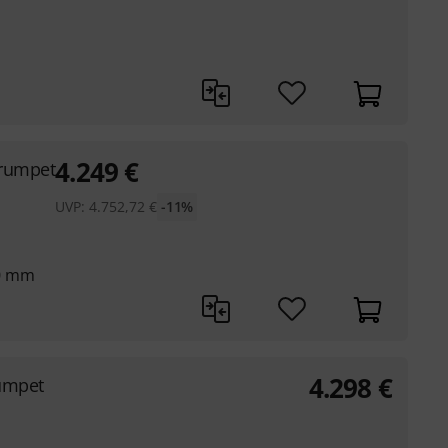
4.249
€
Trumpet
UVP:
4.752,72
€
-11%
40 mm
4.298
€
umpet