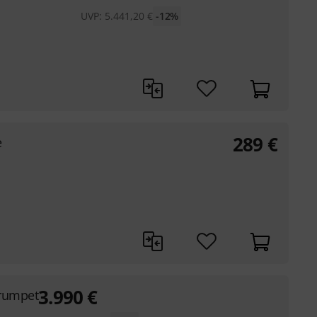
UVP:
5.441,20
€
-12%
289
€
e
3.990
€
Trumpet