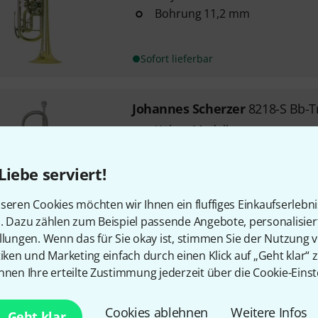
Bohrung 11,2 mm
Sofort lieferbar
Johannes Scherzer
8218-S Bb-
Kölner Modell
3 Zylinderventile
Bohrung: 11,2 mm
Liebe serviert!
seren Cookies möchten wir Ihnen ein fluffiges Einkaufserlebn
Sofort lieferbar
n. Dazu zählen zum Beispiel passende Angebote, personalisie
llungen. Wenn das für Sie okay ist, stimmen Sie der Nutzung 
tiken und Marketing einfach durch einen Klick auf „Geht klar“ z
Johannes Scherzer
8228-S Bb 
nnen Ihre erteilte Zustimmung jederzeit über die Cookie-Einst
1
3 Zylinderventile
Cookies ablehnen
Weitere Infos
Geht klar