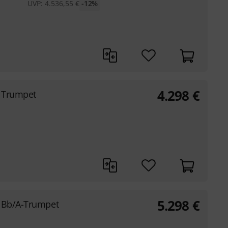
UVP:
4.536,55
€
-12%
4.298
€
 Trumpet
5.298
€
 Bb/A-Trumpet