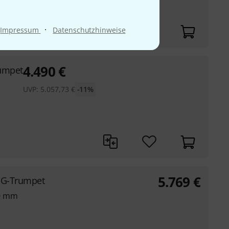
·
Impressum
Datenschutzhinweise
4.490
€
rumpet
UVP:
5.057,73
€
-11%
5.769
€
 G-Trumpet
00 mm