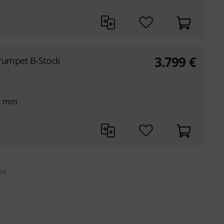
3.799
€
rumpet B-Stock
40 mm
9 €