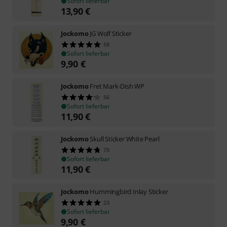
Sofort lieferbar
13,90
€
Jockomo
JG Wolf Sticker
58
Sofort lieferbar
9,90
€
Jockomo
Fret Mark-Dish WP
56
Sofort lieferbar
11,90
€
Jockomo
Skull Sticker White Pearl
70
Sofort lieferbar
11,90
€
Jockomo
Hummingbird Inlay Sticker
23
Sofort lieferbar
9,90
€