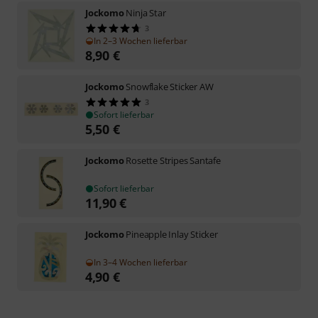
Jockomo
Ninja Star
3
In 2–3 Wochen lieferbar
8,90
€
Jockomo
Snowflake Sticker AW
3
Sofort lieferbar
5,50
€
Jockomo
Rosette Stripes Santafe
Sofort lieferbar
11,90
€
Jockomo
Pineapple Inlay Sticker
In 3–4 Wochen lieferbar
4,90
€