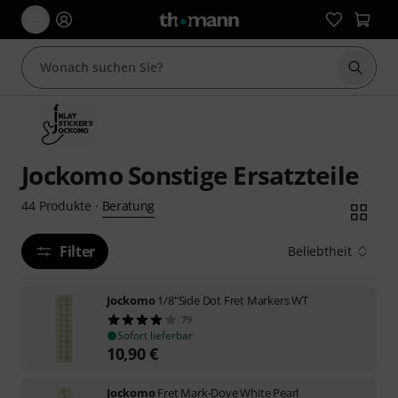
Suche 
Jockomo Sonstige Ersatzteile
Beratung
44
Produkte
·
Filter
Beliebtheit
Jockomo
1/8"Side Dot Fret Markers WT
79
Sofort lieferbar
10,90
€
Jockomo
Fret Mark-Dove White Pearl