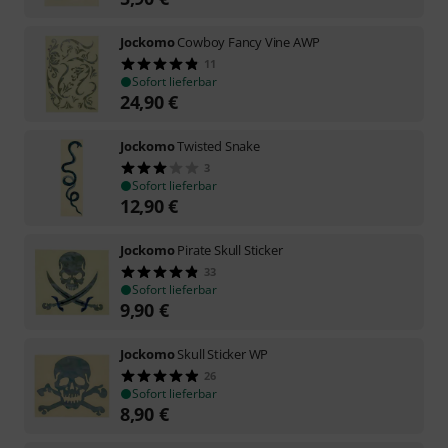
Jockomo
Cowboy Fancy Vine AWP
11
Sofort lieferbar
24,90
€
Jockomo
Twisted Snake
3
Sofort lieferbar
12,90
€
Jockomo
Pirate Skull Sticker
33
Sofort lieferbar
9,90
€
Jockomo
Skull Sticker WP
26
Sofort lieferbar
8,90
€