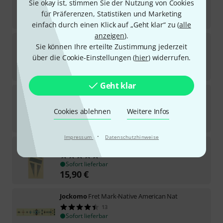
Sie okay ist, stimmen Sie der Nutzung von Cookies
Sofort lieferbar
für Präferenzen, Statistiken und Marketing
8,90
€
einfach durch einen Klick auf „Geht klar“ zu (
alle
anzeigen
).
Jockomo
Fret Mark Tree of Life
Sie können Ihre erteilte Zustimmung jederzeit
3
über die Cookie-Einstellungen (
hier
) widerrufen.
Sofort lieferbar
14,90
€
Geht klar
Jockomo
Religion Symbols Fret Markers
6
Cookies ablehnen
Weitere Infos
Sofort lieferbar
13,90
€
·
Impressum
Datenschutzhinweise
Jockomo
Diamond Hatch White Pearl
5
Sofort lieferbar
15,90
€
Jockomo
Fret Mark-Native American Nat
13
Sofort lieferbar