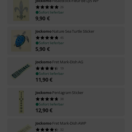
Jockomo
Headstock-Fleur de Lys WP
26
Sofort lieferbar
9,90
€
Jockomo
Nature Sea Turtle Sticker
45
Sofort lieferbar
5,90
€
Jockomo
Fret Mark-Dish AG
19
Sofort lieferbar
11,90
€
Jockomo
Pentagram Sticker
38
Sofort lieferbar
12,90
€
Jockomo
Fret Mark-Dish AWP
32