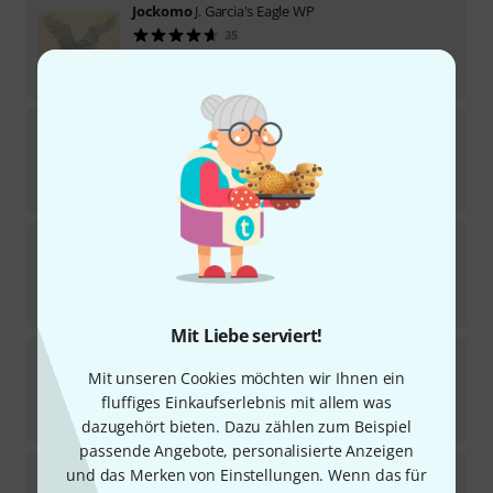
Jockomo
J. Garcia's Eagle WP
35
Sofort lieferbar
8,90
€
Jockomo
Unicorn Headstock Sticker
18
Sofort lieferbar
5,90
€
Jockomo
Rose & Skull Sticker WP
33
Sofort lieferbar
9,90
€
Mit Liebe serviert!
Jockomo
Fret Mark-Checker AWP
Mit unseren Cookies möchten wir Ihnen ein
33
Sofort lieferbar
fluffiges Einkaufserlebnis mit allem was
11,90
€
dazugehört bieten. Dazu zählen zum Beispiel
passende Angebote, personalisierte Anzeigen
Jockomo
Little Mermaid Inlay Sticker
und das Merken von Einstellungen. Wenn das für
15