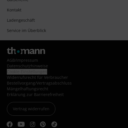
Kontakt
Ladengeschäft
Service im Überblick
AGB
/
Impressum
Datenschutzhinweise
Cookie-Einstellungen
Widerrufsrecht für Verbraucher
Bestellvorgang/Vertragsabschluss
Mängelhaftungsrecht
Erklärung zur Barrierefreiheit
Vertrag widerrufen