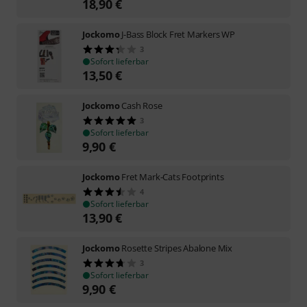
18,90
€
Jockomo
J-Bass Block Fret Markers WP
3
Sofort lieferbar
13,50
€
Jockomo
Cash Rose
3
Sofort lieferbar
9,90
€
Jockomo
Fret Mark-Cats Footprints
4
Sofort lieferbar
13,90
€
Jockomo
Rosette Stripes Abalone Mix
3
Sofort lieferbar
9,90
€