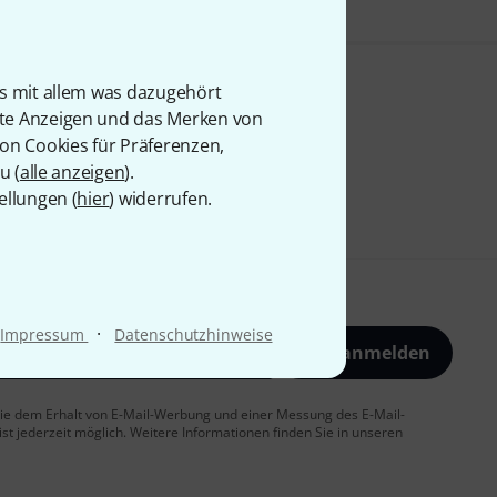
is mit allem was dazugehört
rte Anzeigen und das Merken von
von Cookies für Präferenzen,
u (
alle anzeigen
).
ellungen (
hier
) widerrufen.
·
Impressum
Datenschutzhinweise
Jetzt anmelden
 Sie dem Erhalt von E-Mail-Werbung und einer Messung des E-Mail-
t jederzeit möglich. Weitere Informationen finden Sie in unseren