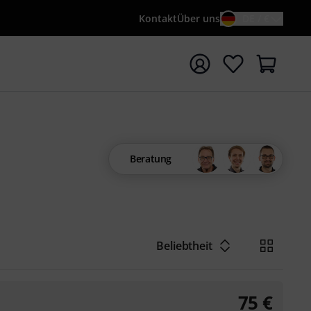
Kontakt
Über uns
DE / €
e mit Suchwort {searchTerm} starten
Beratung
Beliebtheit
75
€