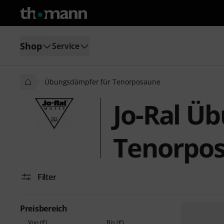
Shop
Service
Übungsdämpfer für Tenorposaune
Jo-Ral Ü
Tenorpo
Filter
Preisbereich
Von (€)
Bis (€)