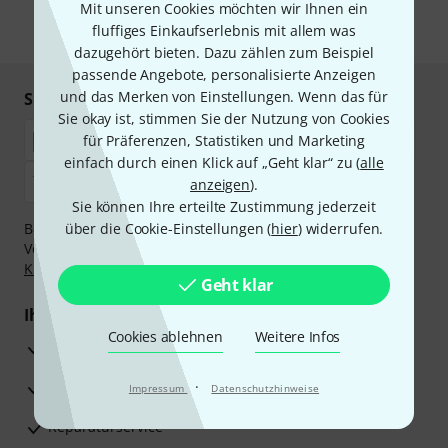
Mit unseren Cookies möchten wir Ihnen ein
fluffiges Einkaufserlebnis mit allem was
* Pflichtfeld
dazugehört bieten. Dazu zählen zum Beispiel
passende Angebote, personalisierte Anzeigen
und das Merken von Einstellungen. Wenn das für
Sicher einkaufen & bezahlen
Sie okay ist, stimmen Sie der Nutzung von Cookies
für Präferenzen, Statistiken und Marketing
einfach durch einen Klick auf „Geht klar“ zu (
alle
anzeigen
).
Sie können Ihre erteilte Zustimmung jederzeit
Bezahlen Sie vertraulich und sicher per Nachnahme,
über die Cookie-Einstellungen (
hier
) widerrufen.
Vorkasse, PayPal, Amazon Pay,
Klarna Sofort bezahlen
,
Klarna Ratenzahlung
oder Kreditkarte.
Geht klar
Ihre Vorteile
Cookies ablehnen
Weitere Infos
3 Jahre Thomann Garantie
30 Tage Money-Back-Garantie
·
Impressum
Datenschutzhinweise
Reparaturservice