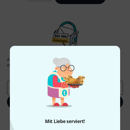
Thomann Newsletter
Abonniere den Thomann Newsletter und gewinne mit
etwas Glück einen von
50 Gutscheinen
über jeweils
50€
!
Inspirierende Beiträge
Deals
Thomann Insights
E-Mail-Adresse
*
Jetzt anmelden
Mit Klick auf „Jetzt anmelden“ stimmen Sie dem Erhalt von E-Mail-
Werbung und einer Messung des E-Mail-Nutzungsverhaltens zu. Die
Mit Liebe serviert!
Abmeldung ist jederzeit möglich. Weitere Informationen finden Sie in
unseren
Datenschutzhinweisen
.