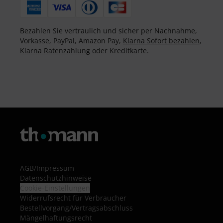
Bezahlen Sie vertraulich und sicher per Nachnahme,
Vorkasse, PayPal, Amazon Pay,
Klarna Sofort bezahlen
,
Klarna Ratenzahlung
oder Kreditkarte.
AGB
/
Impressum
Datenschutzhinweise
Cookie-Einstellungen
Widerrufsrecht für Verbraucher
Bestellvorgang/Vertragsabschluss
Mängelhaftungsrecht