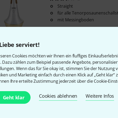
Straight
für alle Tenorposaunenschalls
mit Messingboden
Sofort lieferbar
Liebe serviert!
Kostenloser Versand ab 2
seren Cookies möchten wir Ihnen ein fluffiges Einkaufserlebn
Alle Preise inkl. MwSt.
n. Dazu zählen zum Beispiel passende Angebote, personalisie
llungen. Wenn das für Sie okay ist, stimmen Sie der Nutzung 
tiken und Marketing einfach durch einen Klick auf „Geht klar“ z
nnen Ihre erteilte Zustimmung jederzeit über die Cookie-Einst
Gefällt Ihnen, was Sie sehen?
Cookies ablehnen
Weitere Infos
Geht klar
Teilen
Hilfe & Feedback