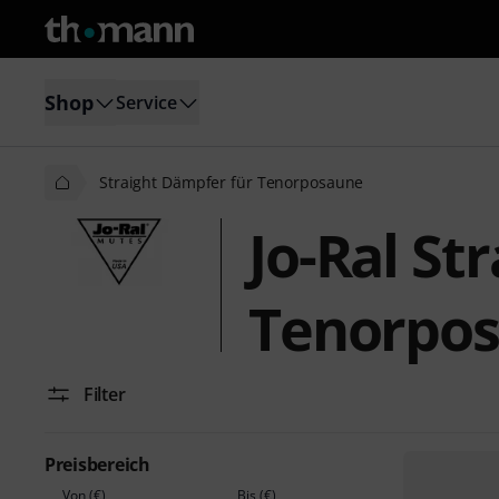
Shop
Service
Straight Dämpfer für Tenorposaune
Jo-Ral St
Tenorpo
Filter
Preisbereich
Von (€)
Bis (€)