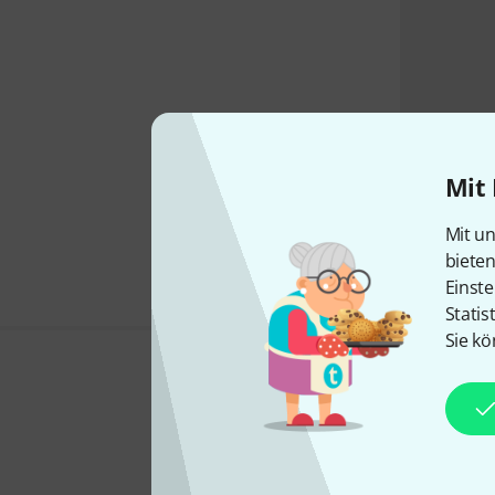
Mit 
Mit un
biete
Einste
Statis
Sie kö