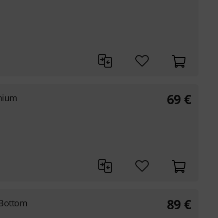
69
€
nium
89
€
 Bottom