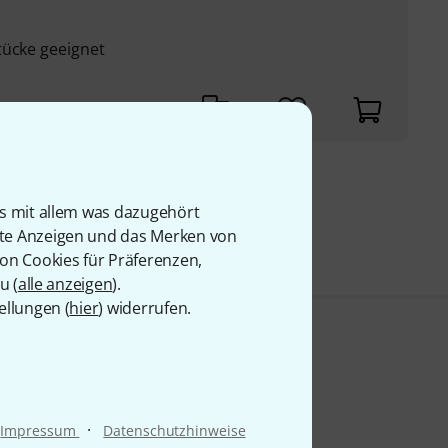
tücke geeignet
9 €
is mit allem was dazugehört
rte Anzeigen und das Merken von
von Cookies für Präferenzen,
u (
alle anzeigen
).
ellungen (
hier
) widerrufen.
·
Impressum
Datenschutzhinweise