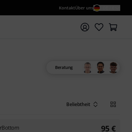
Kontakt
Über uns
DE / €
e mit Suchwort {searchTerm} starten
Beratung
Beliebtheit
95
€
erBottom