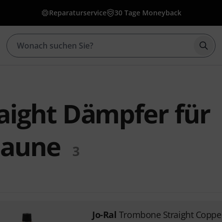
Reparaturservice
30 Tage Moneyback
Such
raight Dämpfer für
saune
3
Jo-Ral
Trombone Straight Copp