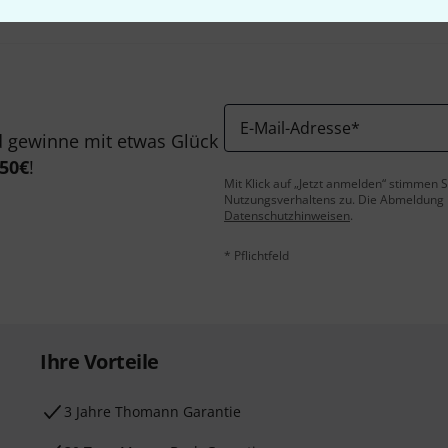
E-Mail-Adresse
*
 gewinne mit etwas Glück
50€
!
Mit Klick auf „Jetzt anmelden“ stimmen
Nutzungsverhaltens zu. Die Abmeldung is
Datenschutzhinweisen
.
* Pflichtfeld
Ihre Vorteile
3 Jahre Thomann Garantie