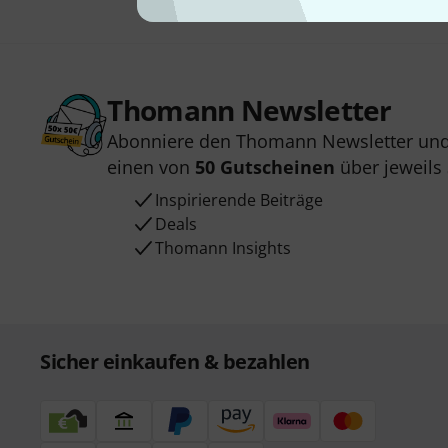
Thomann Newsletter
Abonniere den Thomann Newsletter und
einen von
50 Gutscheinen
über jeweils
Inspirierende Beiträge
Deals
Thomann Insights
Sicher einkaufen & bezahlen