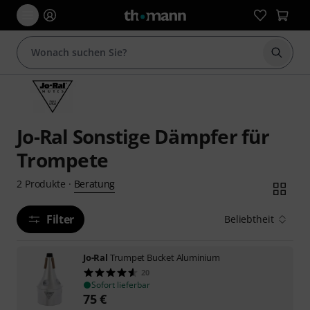
Suche 
Jo-Ral Sonstige Dämpfer für
Trompete
Beratung
2
Produkte
·
Filter
Beliebtheit
Jo-Ral
Trumpet Bucket Aluminium
20
Sofort lieferbar
75
€