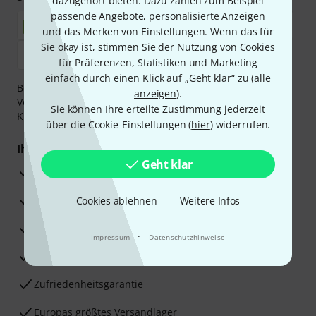
dazugehört bieten. Dazu zählen zum Beispiel
passende Angebote, personalisierte Anzeigen
und das Merken von Einstellungen. Wenn das für
Sie okay ist, stimmen Sie der Nutzung von Cookies
für Präferenzen, Statistiken und Marketing
einfach durch einen Klick auf „Geht klar“ zu (
alle
Bezahlen Sie vertraulich und sicher per Nachnahme,
anzeigen
).
Vorkasse, PayPal, Amazon Pay,
Klarna Sofort bezahlen
,
Sie können Ihre erteilte Zustimmung jederzeit
Klarna Ratenzahlung
oder Kreditkarte.
über die Cookie-Einstellungen (
hier
) widerrufen.
Ihre Vorteile
Geht klar
3 Jahre Thomann Garantie
30 Tage Money-Back-Garantie
Cookies ablehnen
Weitere Infos
Reparaturservice
·
Impressum
Datenschutzhinweise
Beratung durch Fachexperten
Zufriedenheitsgarantie
Europas größtes Versandlager