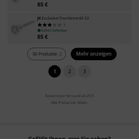
85
€
JK
Exclusive Trombone 6A S3
1
Sofort lieferbar
85
€
Mehr anzeigen
50 Produkte
1
2
3
Kostenloser Versand ab 29 €
Alle Preise inkl. MwSt.
Gefällt Ihnen, was Sie sehen?