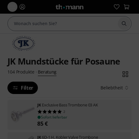
Suche 
JK Mundstücke für Posaune
Beratung
104
Produkte
·
Filter
Beliebtheit
JK
Exclusive Bass Trombone 03 AK
2
Sofort lieferbar
85
€
JK
6D-1 H. Kobler Valve Trombone