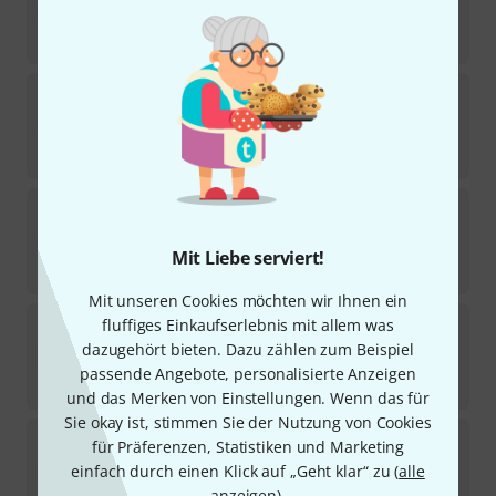
Sofort lieferbar
85
€
JK
Exclusive Trombone 9D S1
2
Sofort lieferbar
85
€
JK
Exclusive Trombone 7B S3
5
Sofort lieferbar
Mit Liebe serviert!
85
€
Mit unseren Cookies möchten wir Ihnen ein
JK
Exclusive Trombone 8E S1
fluffiges Einkaufserlebnis mit allem was
5
dazugehört bieten. Dazu zählen zum Beispiel
Sofort lieferbar
passende Angebote, personalisierte Anzeigen
85
€
und das Merken von Einstellungen. Wenn das für
Sie okay ist, stimmen Sie der Nutzung von Cookies
JK
Exclusive Bass Trombone 3 BK
für Präferenzen, Statistiken und Marketing
1
einfach durch einen Klick auf „Geht klar“ zu (
alle
Sofort lieferbar
anzeigen
).