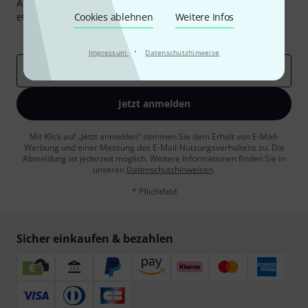
Abonniere den Thomann Newsletter und gewinne mit
etwas Glück einen von
Cookies ablehnen
50 Gutscheinen
Weitere Infos
über jeweils
50€
!
Inspirierende Beiträge
Deals
Thomann Insights
·
Impressum
Datenschutzhinweise
E-Mail-Adresse
*
Jetzt anmelden
Mit Klick auf „Jetzt anmelden“ stimmen Sie dem Erhalt von E-Mail-
Werbung und einer Messung des E-Mail-Nutzungsverhaltens zu. Die
Abmeldung ist jederzeit möglich. Weitere Informationen finden Sie in
unseren
Datenschutzhinweisen
.
* Pflichtfeld
Sicher einkaufen & bezahlen