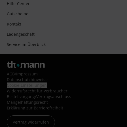
Hilfe-Center
Gutscheine
Kontakt
Ladengeschäft
Service im Überblick
AGB
/
Impressum
Datenschutzhinweise
Cookie-Einstellungen
Widerrufsrecht für Verbraucher
Bestellvorgang/Vertragsabschluss
Mängelhaftungsrecht
Erklärung zur Barrierefreiheit
Vertrag widerrufen