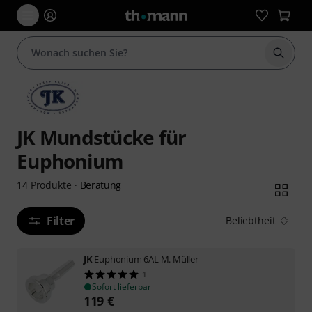
Suche 
JK Mundstücke für
Euphonium
Beratung
14
Produkte
·
Filter
Beliebtheit
JK
Euphonium 6AL M. Müller
1
Sofort lieferbar
119
€