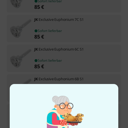
Sofort lieferbar
85
€
JK
Exclusive Euphonium 7C S1
Sofort lieferbar
85
€
JK
Exclusive Euphonium 6C S1
Sofort lieferbar
85
€
JK
Exclusive Euphonium 6B S1
In 3–4 Wochen lieferbar
85
€
JK
Euphonium 6AL M. Mülle B-Stock
Sofort lieferbar
95
€