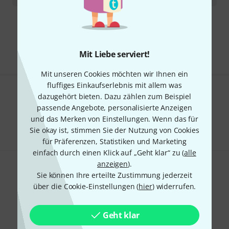
Kostenloser Versand ab 29 €
Alle Preise inkl. MwSt.
Mit Liebe serviert!
Mit unseren Cookies möchten wir Ihnen ein
fluffiges Einkaufserlebnis mit allem was
dazugehört bieten. Dazu zählen zum Beispiel
Gefällt Ihnen, was Sie sehen?
passende Angebote, personalisierte Anzeigen
und das Merken von Einstellungen. Wenn das für
Teilen
Hilfe & Feedback
Sie okay ist, stimmen Sie der Nutzung von Cookies
für Präferenzen, Statistiken und Marketing
einfach durch einen Klick auf „Geht klar“ zu (
alle
anzeigen
).
Sie können Ihre erteilte Zustimmung jederzeit
über die Cookie-Einstellungen (
hier
) widerrufen.
Geht klar
Thomann Newsletter