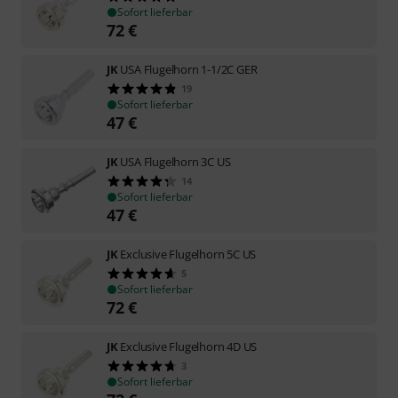
Sofort lieferbar
72
€
JK
USA Flugelhorn 1-1/2C GER
19
Sofort lieferbar
47
€
JK
USA Flugelhorn 3C US
14
Sofort lieferbar
47
€
JK
Exclusive Flugelhorn 5C US
5
Sofort lieferbar
72
€
JK
Exclusive Flugelhorn 4D US
3
Sofort lieferbar