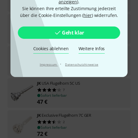
anzeigen
).
47
€
Sie können Ihre erteilte Zustimmung jederzeit
über die Cookie-Einstellungen (
hier
) widerrufen.
JK
USA Flugelhorn 7E GER
3
Sofort lieferbar
Geht klar
47
€
Cookies ablehnen
Weitere Infos
JK
Exclusive Flugelhorn 6D GER
2
Sofort lieferbar
·
Impressum
Datenschutzhinweise
72
€
JK
USA Flugelhorn 5C US
7
Sofort lieferbar
47
€
JK
Exclusive Flugelhorn 7C GER
2
Sofort lieferbar
72
€