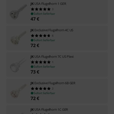
JK
USA Flugelhorn 1 GER
3
Sofort lieferbar
47
€
JK
Exclusive Flugelhorn 4C US
6
Sofort lieferbar
72
€
JK
USA Flugelhorn 7C US Plexi
1
Sofort lieferbar
73
€
JK
Exclusive Flugelhorn 6B GER
2
Sofort lieferbar
72
€
JK
USA Flugelhorn 1C GER