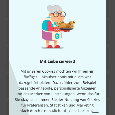
6
Sofort lieferbar
47
€
JK
USA Flugelhorn 6C US
1
Sofort lieferbar
47
€
JK
USA Flugelhorn 7C US
4
Mit Liebe serviert!
Sofort lieferbar
47
€
Mit unseren Cookies möchten wir Ihnen ein
fluffiges Einkaufserlebnis mit allem was
JK
USA Flugelhorn 5C GER
dazugehört bieten. Dazu zählen zum Beispiel
5
Sofort lieferbar
passende Angebote, personalisierte Anzeigen
47
€
und das Merken von Einstellungen. Wenn das für
Sie okay ist, stimmen Sie der Nutzung von Cookies
JK
USA Flugelhorn 1-1/2C US
für Präferenzen, Statistiken und Marketing
21
einfach durch einen Klick auf „Geht klar“ zu (
alle
In 3–4 Wochen lieferbar