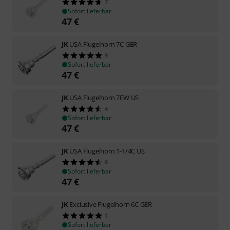
7
Sofort lieferbar
47
€
JK
USA Flugelhorn 7C GER
9
Sofort lieferbar
47
€
JK
USA Flugelhorn 7EW US
4
Sofort lieferbar
47
€
JK
USA Flugelhorn 1-1/4C US
8
Sofort lieferbar
47
€
JK
Exclusive Flugelhorn 6C GER
1
Sofort lieferbar