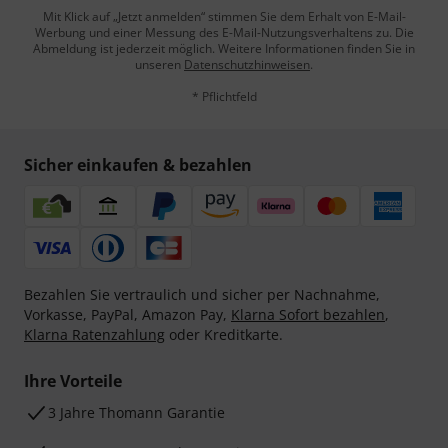
Mit Klick auf „Jetzt anmelden“ stimmen Sie dem Erhalt von E-Mail-
Werbung und einer Messung des E-Mail-Nutzungsverhaltens zu. Die
Abmeldung ist jederzeit möglich. Weitere Informationen finden Sie in
unseren
Datenschutzhinweisen
.
* Pflichtfeld
Sicher einkaufen & bezahlen
Bezahlen Sie vertraulich und sicher per Nachnahme,
Vorkasse, PayPal, Amazon Pay,
Klarna Sofort bezahlen
,
Klarna Ratenzahlung
oder Kreditkarte.
Ihre Vorteile
3 Jahre Thomann Garantie