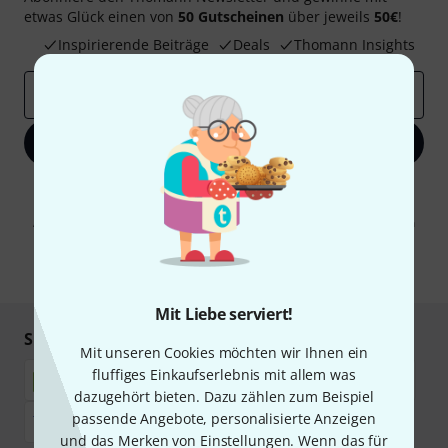
etwas Glück einen von
50 Gutscheinen
über jeweils
50€
!
Inspirierende Beiträge
Deals
Thomann Insights
E-Mail-Adresse
*
Jetzt anmelden
Mit Klick auf „Jetzt anmelden“ stimmen Sie dem Erhalt von E-Mail-
Werbung und einer Messung des E-Mail-Nutzungsverhaltens zu. Die
Abmeldung ist jederzeit möglich. Weitere Informationen finden Sie in
unseren
Datenschutzhinweisen
.
* Pflichtfeld
Mit Liebe serviert!
Sicher einkaufen & bezahlen
Mit unseren Cookies möchten wir Ihnen ein
fluffiges Einkaufserlebnis mit allem was
dazugehört bieten. Dazu zählen zum Beispiel
passende Angebote, personalisierte Anzeigen
und das Merken von Einstellungen. Wenn das für