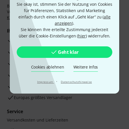
Sie okay ist, stimmen Sie der Nutzung von Cookies
Bezahlen Sie vertraulich und sicher per Nachnahme,
für Präferenzen, Statistiken und Marketing
Vorkasse, PayPal, Amazon Pay,
Klarna Sofort bezahlen
,
einfach durch einen Klick auf „Geht klar“ zu (
alle
Klarna Ratenzahlung
oder Kreditkarte.
anzeigen
).
Sie können Ihre erteilte Zustimmung jederzeit
Ihre Vorteile
über die Cookie-Einstellungen (
hier
) widerrufen.
3 Jahre Thomann Garantie
30 Tage Money-Back-Garantie
Geht klar
Reparaturservice
Cookies ablehnen
Weitere Infos
Beratung durch Fachexperten
·
Impressum
Datenschutzhinweise
Zufriedenheitsgarantie
Europas größtes Versandlager
Service
Versandkosten und Lieferzeiten