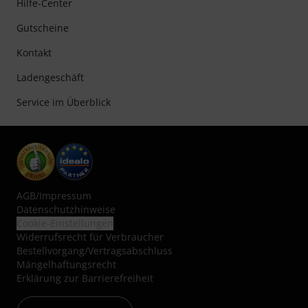
Hilfe-Center
Gutscheine
Kontakt
Ladengeschäft
Service im Überblick
AGB
/
Impressum
Datenschutzhinweise
Cookie-Einstellungen
Widerrufsrecht für Verbraucher
Bestellvorgang/Vertragsabschluss
Mängelhaftungsrecht
Erklärung zur Barrierefreiheit