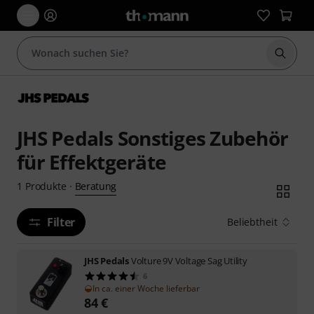
Suche 
JHS Pedals Sonstiges Zubehör
für Effektgeräte
Beratung
1
Produkte
·
Filter
Beliebtheit
JHS Pedals
Volture 9V Voltage Sag Utility
6
In ca. einer Woche lieferbar
84
€