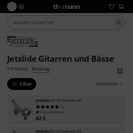
Suche 
Jetslide Gitarren und Bässe
Beratung
9
Produkte
·
Filter
Beliebtheit
Jetslide
JSS-08 Stainless 60
23
Sofort lieferbar
42
€
Jetslide
JSS-09 Stainless 63