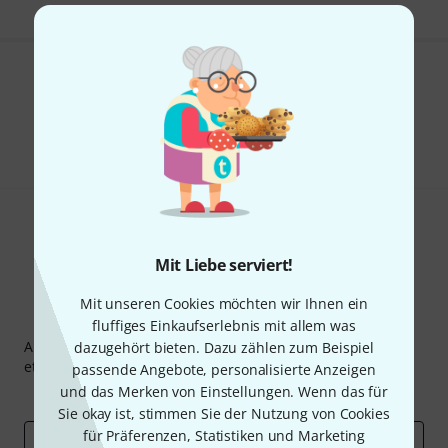
Gefällt Ihnen, was Sie sehen?
Teilen
Hilfe & Feedback
Mit Liebe serviert!
Mit unseren Cookies möchten wir Ihnen ein
Thomann Newsletter
fluffiges Einkaufserlebnis mit allem was
Abonniere den Thomann Newsletter und gewinne mit
dazugehört bieten. Dazu zählen zum Beispiel
etwas Glück einen von
50 Gutscheinen
über jeweils
50€
!
passende Angebote, personalisierte Anzeigen
und das Merken von Einstellungen. Wenn das für
Inspirierende Beiträge
Deals
Thomann Insights
Sie okay ist, stimmen Sie der Nutzung von Cookies
für Präferenzen, Statistiken und Marketing
E-Mail-Adresse
*