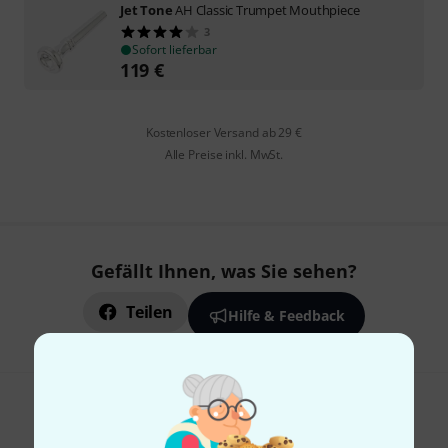
Jet Tone
AH Classic Trumpet Mouthpiece
3
Sofort lieferbar
119
€
Kostenloser Versand ab 29 €
Alle Preise inkl. MwSt.
Gefällt Ihnen, was Sie sehen?
Teilen
Hilfe & Feedback