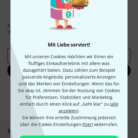
Thomann Newsletter
Abonniere den Thomann Newsletter und gewinne mit
etwas Glück einen von
50 Gutscheinen
über jeweils
50€
!
Inspirierende Beiträge
Deals
Thomann Insights
Mit Liebe serviert!
E-Mail-Adresse
*
Mit unseren Cookies möchten wir Ihnen ein
fluffiges Einkaufserlebnis mit allem was
dazugehört bieten. Dazu zählen zum Beispiel
Jetzt anmelden
passende Angebote, personalisierte Anzeigen
und das Merken von Einstellungen. Wenn das für
Mit Klick auf „Jetzt anmelden“ stimmen Sie dem Erhalt von E-Mail-
Werbung und einer Messung des E-Mail-Nutzungsverhaltens zu. Die
Sie okay ist, stimmen Sie der Nutzung von Cookies
Abmeldung ist jederzeit möglich. Weitere Informationen finden Sie in
für Präferenzen, Statistiken und Marketing
unseren
Datenschutzhinweisen
.
einfach durch einen Klick auf „Geht klar“ zu (
alle
* Pflichtfeld
anzeigen
).
Sie können Ihre erteilte Zustimmung jederzeit
über die Cookie-Einstellungen (
hier
) widerrufen.
Sicher einkaufen & bezahlen