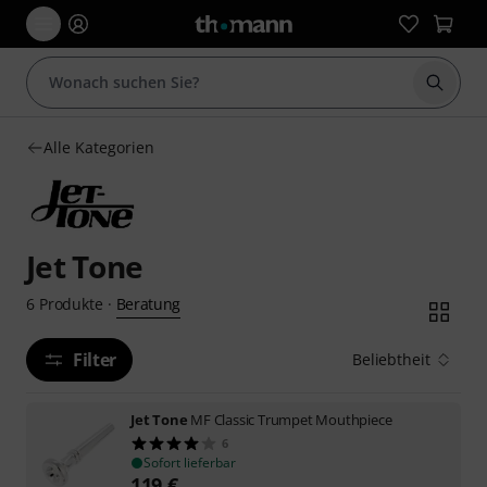
Suche 
Alle Kategorien
Jet Tone
Beratung
6
Produkte
·
Filter
Beliebtheit
Jet Tone
MF Classic Trumpet Mouthpiece
6
Sofort lieferbar
119
€