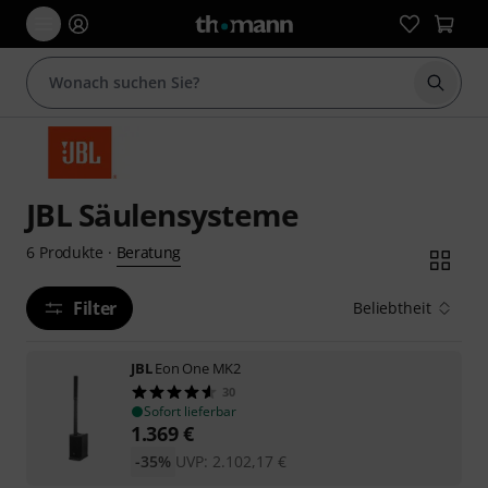
Suche 
JBL Säulensysteme
Beratung
6
Produkte
·
Filter
Beliebtheit
JBL
Eon One MK2
30
Sofort lieferbar
1.369
€
-35%
UVP:
2.102,17
€