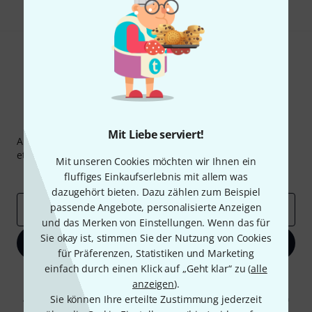
Thomann Newsletter
Mit Liebe serviert!
Abonniere den Thomann Newsletter und gewinne mit
etwas Glück einen von
50 Gutscheinen
über jeweils
50€
!
Mit unseren Cookies möchten wir Ihnen ein
Inspirierende Beiträge
Deals
Thomann Insights
fluffiges Einkaufserlebnis mit allem was
dazugehört bieten. Dazu zählen zum Beispiel
passende Angebote, personalisierte Anzeigen
E-Mail-Adresse
*
und das Merken von Einstellungen. Wenn das für
Sie okay ist, stimmen Sie der Nutzung von Cookies
Jetzt anmelden
für Präferenzen, Statistiken und Marketing
einfach durch einen Klick auf „Geht klar“ zu (
alle
Mit Klick auf „Jetzt anmelden“ stimmen Sie dem Erhalt von E-Mail-
anzeigen
).
Werbung und einer Messung des E-Mail-Nutzungsverhaltens zu. Die
Abmeldung ist jederzeit möglich. Weitere Informationen finden Sie in
Sie können Ihre erteilte Zustimmung jederzeit
unseren
Datenschutzhinweisen
.