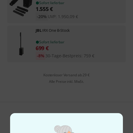
Sofort lieferbar
1.555
€
-20%
UVP:
1.950,09
€
JBL
IRX One B-Stock
Sofort lieferbar
699
€
-8%
30-Tage-Bestpreis
:
759
€
Kostenloser Versand ab 29 €
Alle Preise inkl. MwSt.
Gefällt Ihnen, was Sie sehen?
Teilen
Hilfe & Feedback