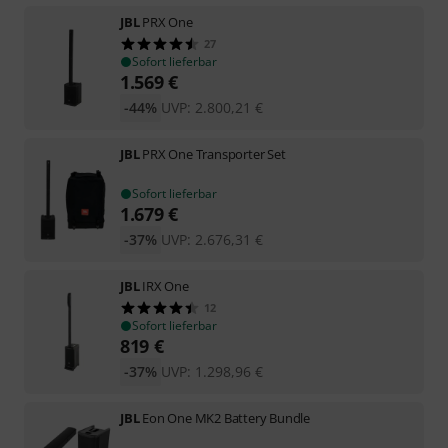
JBL
PRX One
27
Sofort lieferbar
1.569
€
-44%
UVP:
2.800,21
€
JBL
PRX One Transporter Set
Sofort lieferbar
1.679
€
-37%
UVP:
2.676,31
€
JBL
IRX One
12
Sofort lieferbar
819
€
-37%
UVP:
1.298,96
€
JBL
Eon One MK2 Battery Bundle