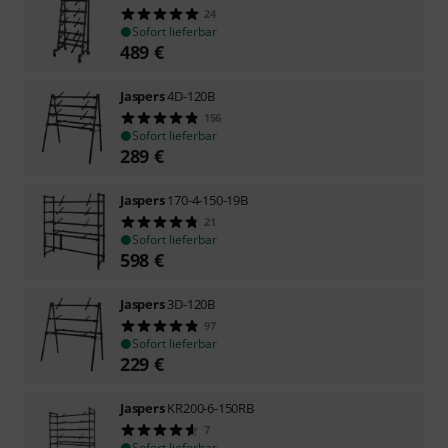
24
Sofort lieferbar
489
€
Jaspers
4D-120B
156
Sofort lieferbar
289
€
Jaspers
170-4-150-19B
21
Sofort lieferbar
598
€
Jaspers
3D-120B
97
Sofort lieferbar
229
€
Jaspers
KR200-6-150RB
7
Sofort lieferbar