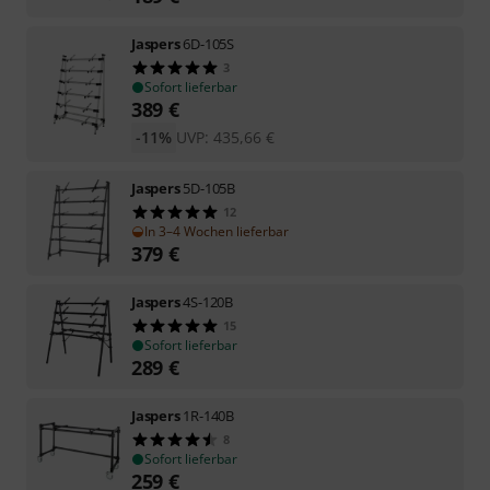
Jaspers
6D-105S
3
Sofort lieferbar
389
€
-11%
UVP:
435,66
€
Jaspers
5D-105B
12
In 3–4 Wochen lieferbar
379
€
Jaspers
4S-120B
15
Sofort lieferbar
289
€
Jaspers
1R-140B
8
Sofort lieferbar
259
€