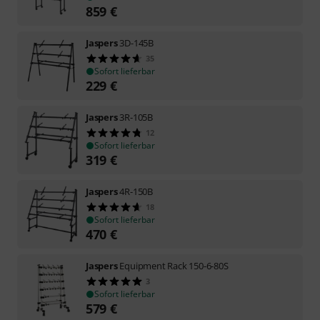
859
€
Jaspers
3D-145B
35
Sofort lieferbar
229
€
Jaspers
3R-105B
12
Sofort lieferbar
319
€
Jaspers
4R-150B
18
Sofort lieferbar
470
€
Jaspers
Equipment Rack 150-6-80S
3
Sofort lieferbar
579
€