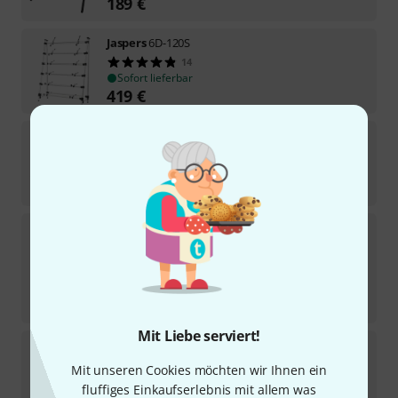
189
€
Jaspers
6D-120S
14
Sofort lieferbar
419
€
Jaspers
2DT-105B
Sofort lieferbar
198
€
Jaspers
5D-120S
19
Sofort lieferbar
349
€
-13%
UVP:
399,62
€
Mit Liebe serviert!
Jaspers
4R-140B
19
Mit unseren Cookies möchten wir Ihnen ein
Sofort lieferbar
fluffiges Einkaufserlebnis mit allem was
459
€