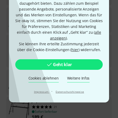
dazugehört bieten. Dazu zählen zum Beispiel
passende Angebote, personalisierte Anzeigen
Jaspers
4D-145S
und das Merken von Einstellungen. Wenn das für
44
Sie okay ist, stimmen Sie der Nutzung von Cookies
Sofort lieferbar
für Präferenzen, Statistiken und Marketing
279
€
einfach durch einen Klick auf „Geht klar“ zu (
alle
anzeigen
).
Jaspers
5D-150S
Sie können Ihre erteilte Zustimmung jederzeit
12
In 3–4 Wochen lieferbar
über die Cookie-Einstellungen (
hier
) widerrufen.
339
€
-17%
UVP:
410
€
Geht klar
Jaspers
2D-120B
Cookies ablehnen
Weitere Infos
23
Sofort lieferbar
189
€
·
Impressum
Datenschutzhinweise
Jaspers
2D-145B
21
Sofort lieferbar
189
€