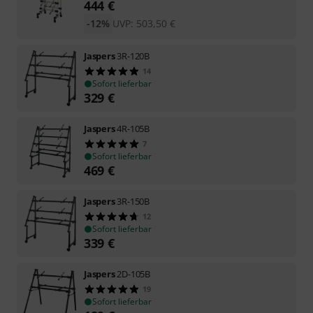
444
€
-12%
UVP:
503,50
€
Jaspers
3R-120B
14
Sofort lieferbar
329
€
Jaspers
4R-105B
7
Sofort lieferbar
469
€
Jaspers
3R-150B
12
Sofort lieferbar
339
€
Jaspers
2D-105B
19
Sofort lieferbar