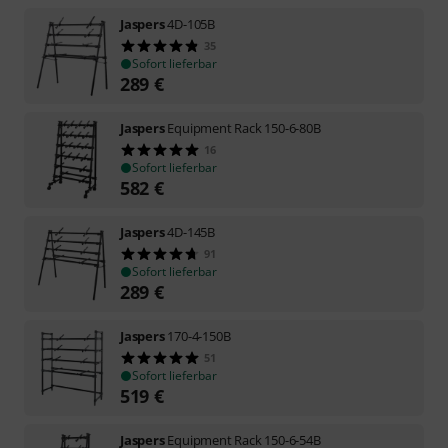
Jaspers
4D-105B
35
Sofort lieferbar
289
€
Jaspers
Equipment Rack 150-6-80B
16
Sofort lieferbar
582
€
Jaspers
4D-145B
91
Sofort lieferbar
289
€
Jaspers
170-4-150B
51
Sofort lieferbar
519
€
Jaspers
Equipment Rack 150-6-54B