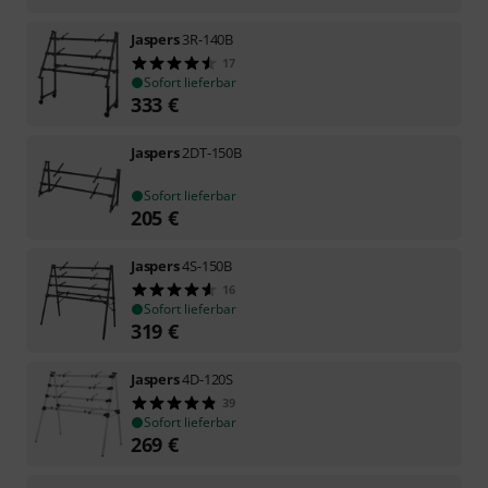
Jaspers
3R-140B
17
Sofort lieferbar
333
€
Jaspers
2DT-150B
Sofort lieferbar
205
€
Jaspers
4S-150B
16
Sofort lieferbar
319
€
Jaspers
4D-120S
39
Sofort lieferbar
269
€