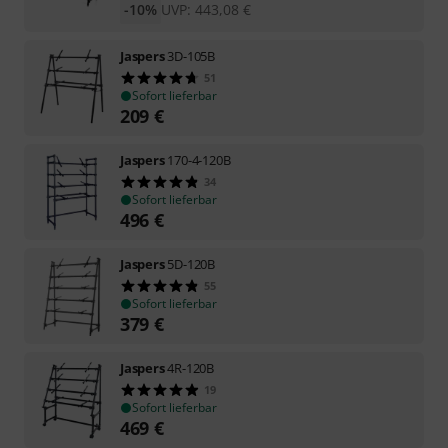
-10%
UVP:
443,08
€
Jaspers
3D-105B
51
Sofort lieferbar
209
€
Jaspers
170-4-120B
34
Sofort lieferbar
496
€
Jaspers
5D-120B
55
Sofort lieferbar
379
€
Jaspers
4R-120B
19
Sofort lieferbar
469
€