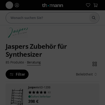
Suche 
Jaspers Zubehör für
Synthesizer
Beratung
85
Produkte
·
Filter
Beliebtheit
Jaspers
6D-120B
63
Sofort lieferbar
398
€