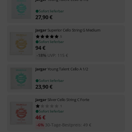
Sofort lieferbar
27,90
€
Jargar
Superior Cello String G Medium
5
Sofort lieferbar
94
€
-18%
UVP:
115
€
Jargar
Young Talent Cello A 1/2
Sofort lieferbar
23,90
€
Jargar
Silver Cello String C Forte
1
Sofort lieferbar
46
€
-6%
30-Tage-Bestpreis
:
49
€