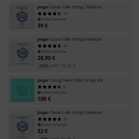
Jargar
Classic Cello String C Medium
16
Sofort lieferbar
39
€
Jargar
Classic Cello String D Medium
20
Sofort lieferbar
28,90
€
-20%
UVP:
35,95
€
Jargar
Young Talent Cello Strings 3/4
4
Sofort lieferbar
109
€
Jargar
Classic Cello String G Medium
20
Sofort lieferbar
32
€
-20%
UVP:
39,95
€