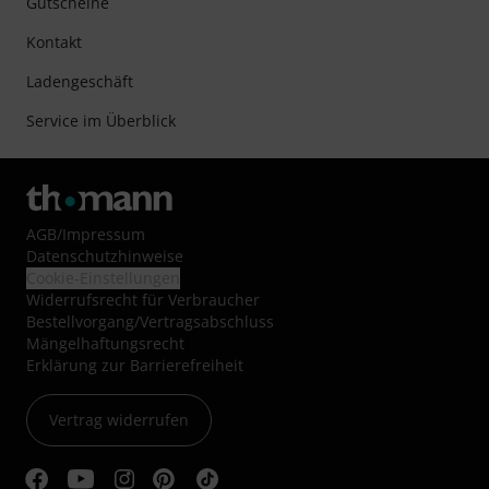
Gutscheine
Kontakt
Ladengeschäft
Service im Überblick
AGB
/
Impressum
Datenschutzhinweise
Cookie-Einstellungen
Widerrufsrecht für Verbraucher
Bestellvorgang/Vertragsabschluss
Mängelhaftungsrecht
Erklärung zur Barrierefreiheit
Vertrag widerrufen