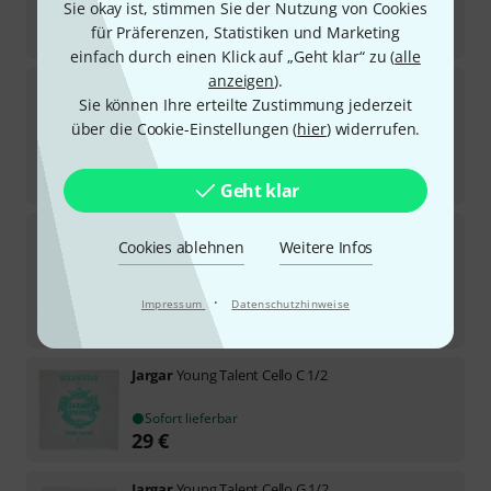
62
€
Sie okay ist, stimmen Sie der Nutzung von Cookies
für Präferenzen, Statistiken und Marketing
-19%
UVP:
76,95
€
einfach durch einen Klick auf „Geht klar“ zu (
alle
anzeigen
).
Jargar
Evoke C Cello String 4/4
Sie können Ihre erteilte Zustimmung jederzeit
1
über die Cookie-Einstellungen (
hier
) widerrufen.
Sofort lieferbar
82
€
-22%
UVP:
105
€
Geht klar
Jargar
Classic Cello String G Dolce
Cookies ablehnen
Weitere Infos
3
Sofort lieferbar
32
€
·
Impressum
Datenschutzhinweise
-20%
UVP:
39,95
€
Jargar
Young Talent Cello C 1/2
Sofort lieferbar
29
€
Jargar
Young Talent Cello G 1/2