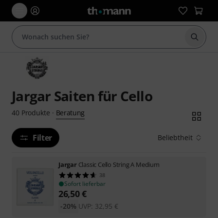
Suche 
Jargar Saiten für Cello
Beratung
40
Produkte
·
Filter
Beliebtheit
Jargar
Classic Cello String A Medium
38
Sofort lieferbar
26,50
€
-20%
UVP:
32,95
€