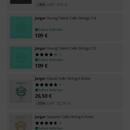
-18%
UVP:
315
€
Jargar
Young Talent Cello Strings 1/4
Sofort lieferbar
109
€
Jargar
Young Talent Cello Strings 1/2
1
Sofort lieferbar
109
€
Jargar
Classic Cello String A Dolce
9
Sofort lieferbar
26,50
€
-20%
UVP:
32,95
€
Jargar
Superior Cello String A Forte
5
Sofort lieferbar