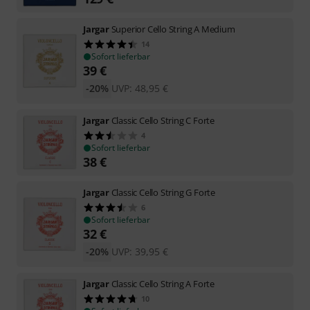
Jargar
Superior Cello String A Medium
14
Sofort lieferbar
39
€
-20%
UVP:
48,95
€
Jargar
Classic Cello String C Forte
4
Sofort lieferbar
38
€
Jargar
Classic Cello String G Forte
6
Sofort lieferbar
32
€
-20%
UVP:
39,95
€
Jargar
Classic Cello String A Forte
10