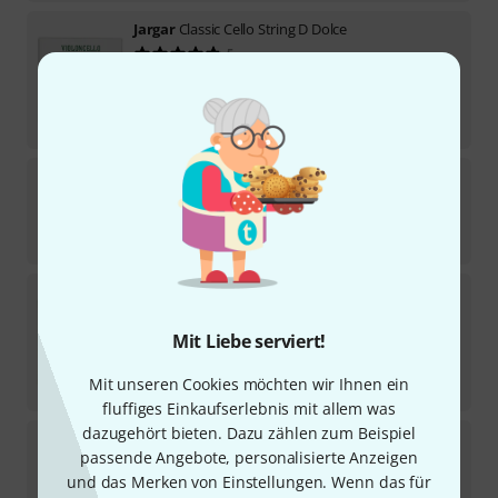
Jargar
Classic Cello String D Dolce
5
Sofort lieferbar
29
€
-19%
UVP:
35,95
€
Jargar
Young Talent Cello D 1/2
Sofort lieferbar
24,90
€
Jargar
Superior Cello String C Medium
8
Sofort lieferbar
Mit Liebe serviert!
94
€
Mit unseren Cookies möchten wir Ihnen ein
-18%
UVP:
115
€
fluffiges Einkaufserlebnis mit allem was
dazugehört bieten. Dazu zählen zum Beispiel
Jargar
Evoke A Cello String 4/4
passende Angebote, personalisierte Anzeigen
2
und das Merken von Einstellungen. Wenn das für
Sofort lieferbar