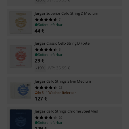
Jargar
Superior Cello String D Medium
7
Sofort lieferbar
44
€
Jargar
Classic Cello String D Forte
6
Sofort lieferbar
29
€
-19%
UVP:
35,95
€
Jargar
Cello Strings Silver Medium
23
In 3–4 Wochen lieferbar
127
€
Jargar
Cello Strings Chrome Steel Med
20
Sofort lieferbar
129
€