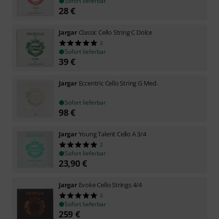
Sofort lieferbar
28
€
Jargar
Classic Cello String C Dolce
3
Sofort lieferbar
39
€
Jargar
Eccentric Cello String G Med.
Sofort lieferbar
98
€
Jargar
Young Talent Cello A 3/4
2
Sofort lieferbar
23,90
€
Jargar
Evoke Cello Strings 4/4
3
Sofort lieferbar
259
€