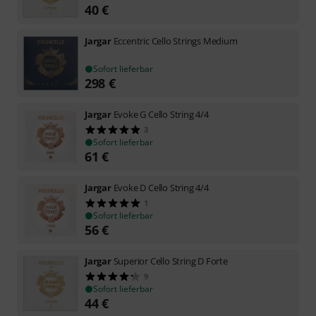
40
€
Jargar
Eccentric Cello Strings Medium
Sofort lieferbar
298
€
Jargar
Evoke G Cello String 4/4
3
Sofort lieferbar
61
€
Jargar
Evoke D Cello String 4/4
1
Sofort lieferbar
56
€
Jargar
Superior Cello String D Forte
9
Sofort lieferbar
44
€