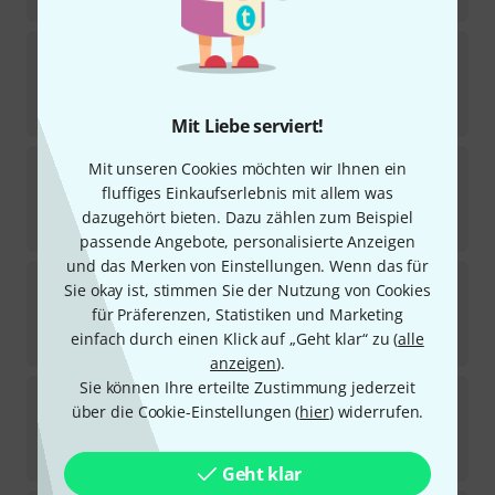
Jamey Aebersold
Groovin' High
1
Sofort lieferbar
18,95
€
Mit Liebe serviert!
Jamey Aebersold
I Got Rhythm
Mit unseren Cookies möchten wir Ihnen ein
1
fluffiges Einkaufserlebnis mit allem was
Sofort lieferbar
dazugehört bieten. Dazu zählen zum Beispiel
18,95
€
passende Angebote, personalisierte Anzeigen
und das Merken von Einstellungen. Wenn das für
Jamey Aebersold
Charlie Parker
Sie okay ist, stimmen Sie der Nutzung von Cookies
für Präferenzen, Statistiken und Marketing
Sofort lieferbar
einfach durch einen Klick auf „Geht klar“ zu (
alle
19,95
€
anzeigen
).
Sie können Ihre erteilte Zustimmung jederzeit
Jamey Aebersold
Favorite Standards
über die Cookie-Einstellungen (
hier
) widerrufen.
Sofort lieferbar
19,95
€
Geht klar