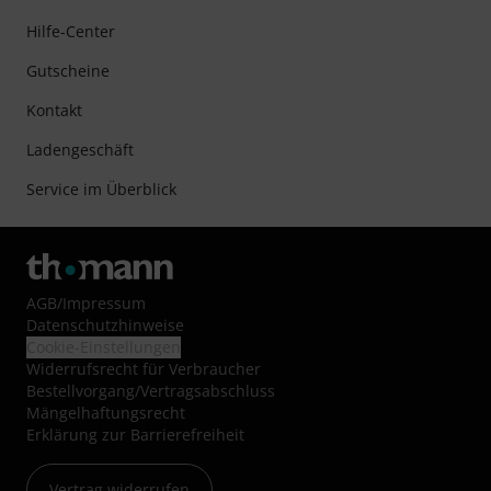
Hilfe-Center
Gutscheine
Kontakt
Ladengeschäft
Service im Überblick
AGB
/
Impressum
Datenschutzhinweise
Cookie-Einstellungen
Widerrufsrecht für Verbraucher
Bestellvorgang/Vertragsabschluss
Mängelhaftungsrecht
Erklärung zur Barrierefreiheit
Vertrag widerrufen