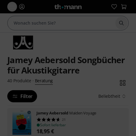
Suche 
Jamey Aebersold Songbücher
für Akustikgitarre
Beratung
40
Produkte
·
Filter
Beliebtheit
Jamey Aebersold
Maiden Voyage
21
Sofort lieferbar
18,95
€