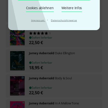
Jamey Aebersold
Herbie Hancock
Cookies ablehnen
Weitere Infos
Sofort lieferbar
18,95
€
·
Impressum
Datenschutzhinweise
Jamey Aebersold
Miles Of Modes
1
Sofort lieferbar
22,50
€
Jamey Aebersold
Duke Ellington
Sofort lieferbar
18,95
€
Jamey Aebersold
Body & Soul
Sofort lieferbar
22,50
€
Jamey Aebersold
In A Mellow Tone