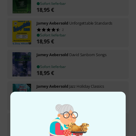
Sofort lieferbar
18,95
€
Jamey Aebersold
Unforgettable Standards
2
Sofort lieferbar
18,95
€
Jamey Aebersold
David Sanborn Songs
Sofort lieferbar
18,95
€
Jamey Aebersold
Jazz Holiday Classics
Sofort lieferbar
18,95
€
Jamey Aebersold
All the Things You Are
Sofort lieferbar
18,95
€