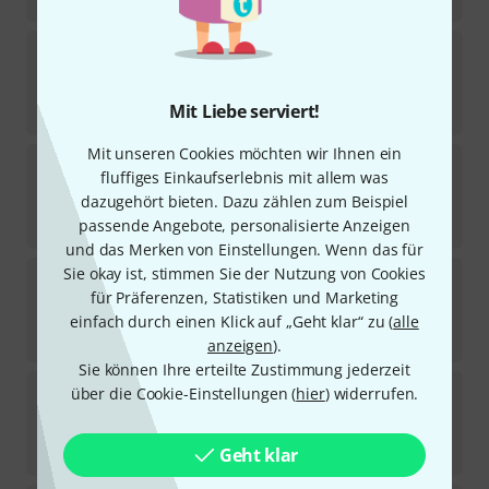
Jamey Aebersold
All the Things You Are
Sofort lieferbar
Mit Liebe serviert!
18,95
€
Mit unseren Cookies möchten wir Ihnen ein
Jamey Aebersold
Groovin' High
fluffiges Einkaufserlebnis mit allem was
1
dazugehört bieten. Dazu zählen zum Beispiel
Sofort lieferbar
18,95
€
passende Angebote, personalisierte Anzeigen
und das Merken von Einstellungen. Wenn das für
Sie okay ist, stimmen Sie der Nutzung von Cookies
Jamey Aebersold
I Got Rhythm
für Präferenzen, Statistiken und Marketing
1
Sofort lieferbar
einfach durch einen Klick auf „Geht klar“ zu (
alle
18,95
€
anzeigen
).
Sie können Ihre erteilte Zustimmung jederzeit
Jamey Aebersold
Charlie Parker
über die Cookie-Einstellungen (
hier
) widerrufen.
Sofort lieferbar
19,95
€
Geht klar