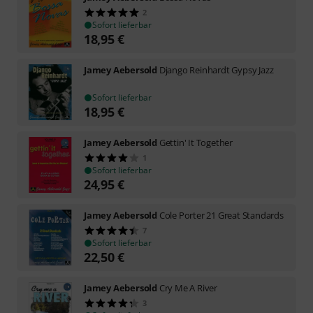
2
Sofort lieferbar
18,95
€
Jamey Aebersold
Django Reinhardt Gypsy Jazz
Sofort lieferbar
18,95
€
Jamey Aebersold
Gettin' It Together
1
Sofort lieferbar
24,95
€
Jamey Aebersold
Cole Porter 21 Great Standards
7
Sofort lieferbar
22,50
€
Jamey Aebersold
Cry Me A River
3