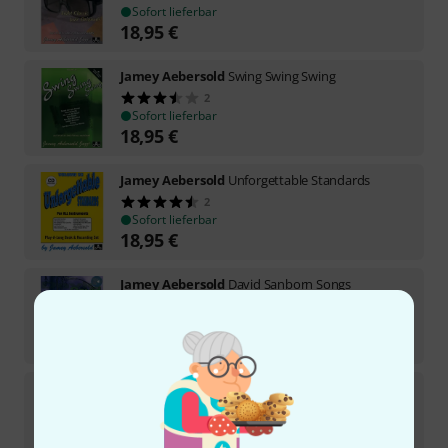
Sofort lieferbar
18,95
€
Jamey Aebersold
Swing Swing Swing
2
Sofort lieferbar
18,95
€
Jamey Aebersold
Unforgettable Standards
2
Sofort lieferbar
18,95
€
Jamey Aebersold
David Sanborn Songs
Sofort lieferbar
18,95
€
Jamey Aebersold
Jazz Holiday Classics
Sofort lieferbar
18,95
€