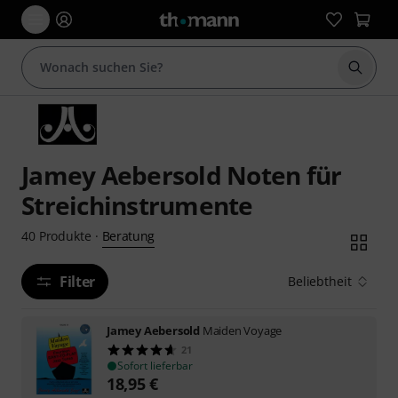
Suche 
Jamey Aebersold Noten für
Streichinstrumente
Beratung
40
Produkte
·
Filter
Beliebtheit
Jamey Aebersold
Maiden Voyage
21
Sofort lieferbar
18,95
€