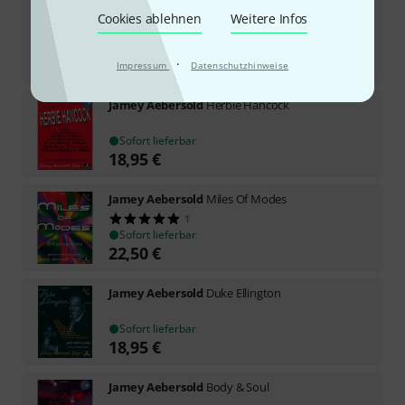
Jamey Aebersold
Favorite Standards
Cookies ablehnen
Weitere Infos
Sofort lieferbar
19,95
€
·
Impressum
Datenschutzhinweise
Jamey Aebersold
Herbie Hancock
Sofort lieferbar
18,95
€
Jamey Aebersold
Miles Of Modes
1
Sofort lieferbar
22,50
€
Jamey Aebersold
Duke Ellington
Sofort lieferbar
18,95
€
Jamey Aebersold
Body & Soul