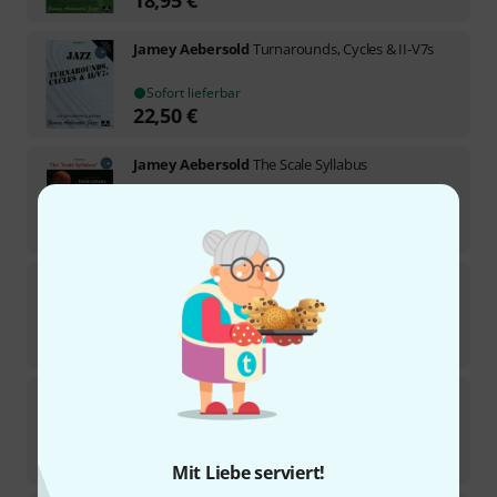
Jamey Aebersold
Turnarounds, Cycles & II-V7s
Sofort lieferbar
22,50
€
Jamey Aebersold
The Scale Syllabus
Sofort lieferbar
18,95
€
Jamey Aebersold
Unforgettable Standards
2
Sofort lieferbar
18,95
€
Jamey Aebersold
David Sanborn Songs
Sofort lieferbar
18,95
€
Mit Liebe serviert!