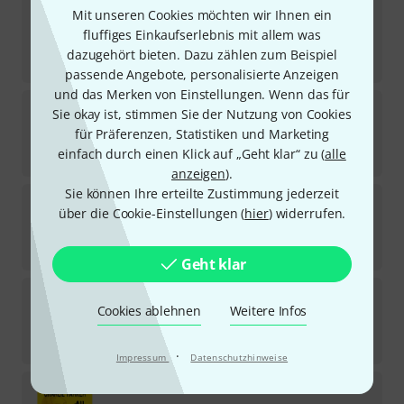
Jamey Aebersold
Jazz Holiday Classics
Mit unseren Cookies möchten wir Ihnen ein
fluffiges Einkaufserlebnis mit allem was
Sofort lieferbar
dazugehört bieten. Dazu zählen zum Beispiel
18,95
€
passende Angebote, personalisierte Anzeigen
und das Merken von Einstellungen. Wenn das für
Jamey Aebersold
All the Things You Are
Sie okay ist, stimmen Sie der Nutzung von Cookies
für Präferenzen, Statistiken und Marketing
Sofort lieferbar
einfach durch einen Klick auf „Geht klar“ zu (
alle
18,95
€
anzeigen
).
Sie können Ihre erteilte Zustimmung jederzeit
Jamey Aebersold
Groovin' High
über die Cookie-Einstellungen (
hier
) widerrufen.
1
Sofort lieferbar
18,95
€
Geht klar
Jamey Aebersold
I Got Rhythm
Cookies ablehnen
Weitere Infos
1
Sofort lieferbar
18,95
€
·
Impressum
Datenschutzhinweise
Jamey Aebersold
Charlie Parker