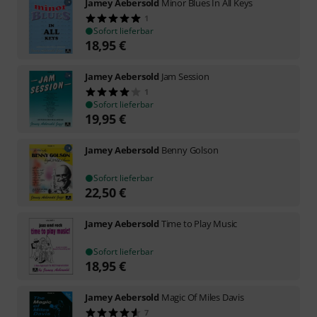
Jamey Aebersold
Minor Blues In All Keys
1
Sofort lieferbar
18,95
€
Jamey Aebersold
Jam Session
1
Sofort lieferbar
19,95
€
Jamey Aebersold
Benny Golson
Sofort lieferbar
22,50
€
Jamey Aebersold
Time to Play Music
Sofort lieferbar
18,95
€
Jamey Aebersold
Magic Of Miles Davis
7