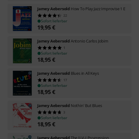
Jamey Aebersold
How To Play Jazz Improvise 1 E
22
Sofort lieferbar
19,95
€
Jamey Aebersold
Antonio Carlos Jobim
1
Sofort lieferbar
18,95
€
Jamey Aebersold
Blues in All Keys
17
Sofort lieferbar
18,95
€
Jamey Aebersold
Nothin' But Blues
3
Sofort lieferbar
18,95
€
Jamey Aebersold
The II-V-I Progression