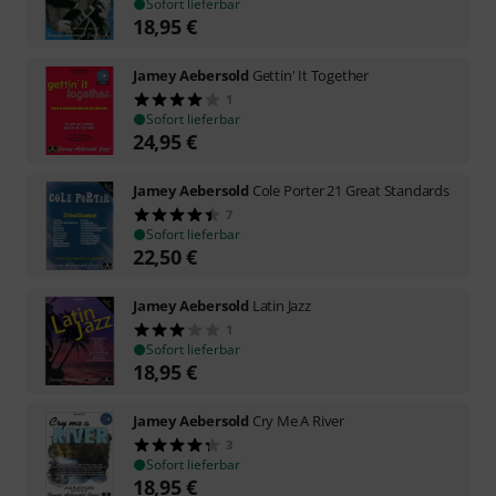
Sofort lieferbar
18,95
€
Jamey Aebersold
Gettin' It Together
1
Sofort lieferbar
24,95
€
Jamey Aebersold
Cole Porter 21 Great Standards
7
Sofort lieferbar
22,50
€
Jamey Aebersold
Latin Jazz
1
Sofort lieferbar
18,95
€
Jamey Aebersold
Cry Me A River
3
Sofort lieferbar
18,95
€