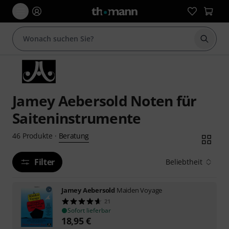
Suche 
Jamey Aebersold Noten für
Saiteninstrumente
Beratung
46
Produkte
·
Filter
Beliebtheit
Jamey Aebersold
Maiden Voyage
21
Sofort lieferbar
18,95
€