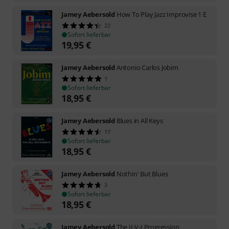
Jamey Aebersold
How To Play Jazz Improvise 1 E
22
Sofort lieferbar
19,95
€
Jamey Aebersold
Antonio Carlos Jobim
1
Sofort lieferbar
18,95
€
Jamey Aebersold
Blues in All Keys
17
Sofort lieferbar
18,95
€
Jamey Aebersold
Nothin' But Blues
3
Sofort lieferbar
18,95
€
Jamey Aebersold
The II-V-I Progression