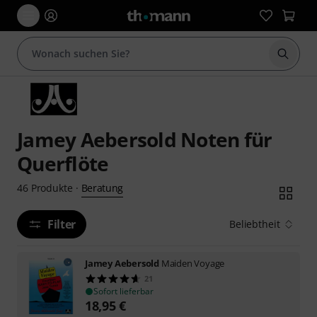
Suche 
Jamey Aebersold Noten für
Querflöte
Beratung
46
Produkte
·
Filter
Beliebtheit
Jamey Aebersold
Maiden Voyage
21
Sofort lieferbar
18,95
€