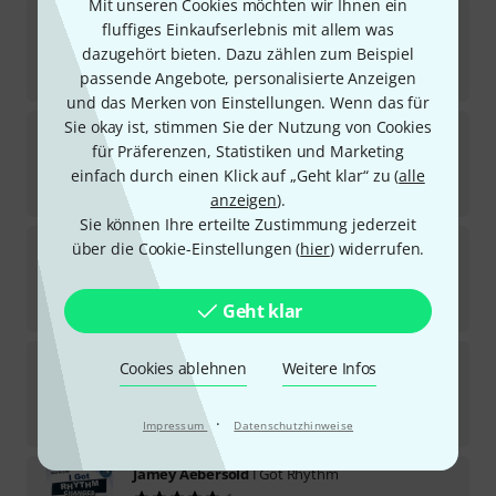
Mit unseren Cookies möchten wir Ihnen ein
Jamey Aebersold
David Sanborn Songs
fluffiges Einkaufserlebnis mit allem was
dazugehört bieten. Dazu zählen zum Beispiel
Sofort lieferbar
18,95
€
passende Angebote, personalisierte Anzeigen
und das Merken von Einstellungen. Wenn das für
Sie okay ist, stimmen Sie der Nutzung von Cookies
Jamey Aebersold
Jazz Holiday Classics
für Präferenzen, Statistiken und Marketing
Sofort lieferbar
einfach durch einen Klick auf „Geht klar“ zu (
alle
18,95
€
anzeigen
).
Sie können Ihre erteilte Zustimmung jederzeit
Jamey Aebersold
All the Things You Are
über die Cookie-Einstellungen (
hier
) widerrufen.
Sofort lieferbar
18,95
€
Geht klar
Jamey Aebersold
Groovin' High
Cookies ablehnen
Weitere Infos
1
Sofort lieferbar
18,95
€
·
Impressum
Datenschutzhinweise
Jamey Aebersold
I Got Rhythm