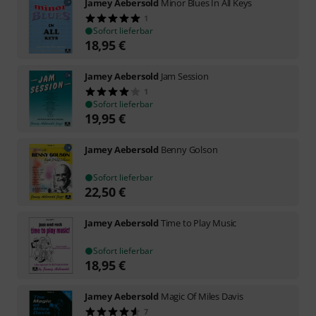
Jamey Aebersold
Minor Blues In All Keys
1
Sofort lieferbar
18,95
€
Jamey Aebersold
Jam Session
1
Sofort lieferbar
19,95
€
Jamey Aebersold
Benny Golson
Sofort lieferbar
22,50
€
Jamey Aebersold
Time to Play Music
Sofort lieferbar
18,95
€
Jamey Aebersold
Magic Of Miles Davis
7