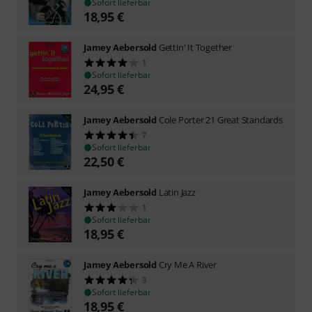
Sofort lieferbar
18,95
€
Jamey Aebersold
Gettin' It Together
1
Sofort lieferbar
24,95
€
Jamey Aebersold
Cole Porter 21 Great Standards
7
Sofort lieferbar
22,50
€
Jamey Aebersold
Latin Jazz
1
Sofort lieferbar
18,95
€
Jamey Aebersold
Cry Me A River
3
Sofort lieferbar
18,95
€