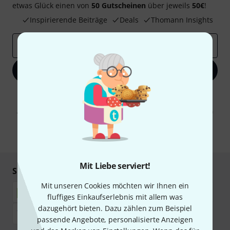
etwas Glück einen von
50 Gutscheinen
über jeweils
50€
!
Inspirierende Beiträge
Deals
Thomann Insights
E-Mail-Adresse
*
Jetzt anmelden
Mit Klick auf „Jetzt anmelden“ stimmen Sie dem Erhalt von E-Mail-
Werbung und einer Messung des E-Mail-Nutzungsverhaltens zu. Die
Abmeldung ist jederzeit möglich. Weitere Informationen finden Sie in
unseren
Datenschutzhinweisen
.
* Pflichtfeld
Mit Liebe serviert!
Sicher einkaufen & bezahlen
Mit unseren Cookies möchten wir Ihnen ein
fluffiges Einkaufserlebnis mit allem was
dazugehört bieten. Dazu zählen zum Beispiel
passende Angebote, personalisierte Anzeigen