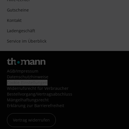
Gutscheine
Kontakt
Ladengeschäft
Service im Überblick
AGB
/
Impressum
Datenschutzhinweise
Cookie-Einstellungen
Widerrufsrecht für Verbraucher
Bestellvorgang/Vertragsabschluss
Mängelhaftungsrecht
Erklärung zur Barrierefreiheit
Vertrag widerrufen