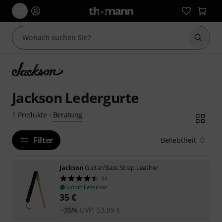
Suche 
Jackson Ledergurte
Beratung
1
Produkte
·
Filter
Beliebtheit
Jackson
Guitar/Bass Strap Leather
34
Sofort lieferbar
35
€
-35%
UVP:
53,99
€