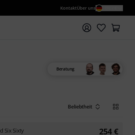
Kontakt
Über uns
DE / €
e mit Suchwort {searchTerm} starten
Beratung
Beliebtheit
254
€
d Six Sixty