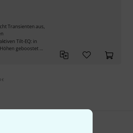
cht Transienten aus,
en
ktiven Tilt-EQ: in
Höhen geboostet ...
9 €