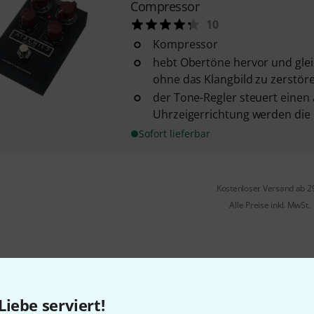
Compressor
10
Kompressor
hebt Obertöne hervor und glei
ohne das Klangbild zu zerstör
der Tone-Regler steuert einen a
Uhrzeigerrichtung werden die 
Sofort lieferbar
Kostenloser Versand ab 2
Alle Preise inkl. MwSt.
Gefällt Ihnen, was Sie sehen?
Liebe serviert!