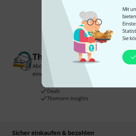
Mit un
biete
Einste
Statis
Sie kö
Thomann Newsletter
Abonniere den Thomann Newsletter und
einen von
50 Gutscheinen
über jeweils
Inspirierende Beiträge
Deals
Thomann Insights
Sicher einkaufen & bezahlen