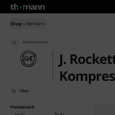
Shop
Service
Kompressoren
J. Rocket
Kompres
Filter
Preisbereich
Von (€)
Bis (€)