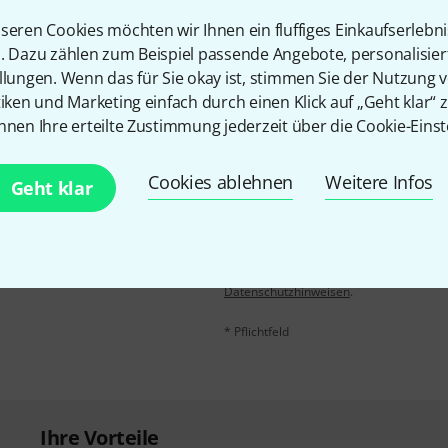
seren Cookies möchten wir Ihnen ein fluffiges Einkaufserlebn
Teilen
Hilfe & Feedback
n. Dazu zählen zum Beispiel passende Angebote, personalisie
llungen. Wenn das für Sie okay ist, stimmen Sie der Nutzung 
tiken und Marketing einfach durch einen Klick auf „Geht klar“ z
nnen Ihre erteilte Zustimmung jederzeit über die Cookie-Einst
Cookies ablehnen
Weitere Infos
Geht klar
E-Mail-Adresse
*
 gewinne mit etwas Glück
50€
!
Mit Klick auf „Jetzt anmelden“ stimmen
Nutzungsverhaltens zu. Die Abmeldung is
Datenschutzhinweisen
.
* Pflichtfeld
Ihre Vorteile