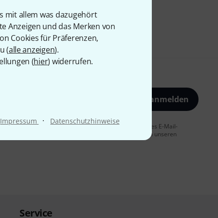
is mit allem was dazugehört
rte Anzeigen und das Merken von
von Cookies für Präferenzen,
u (
alle anzeigen
).
ellungen (
hier
) widerrufen.
Jetzt anmelden
·
Impressum
Datenschutzhinweise
 Sie dem Erhalt von E-Mail-Werbung und einer Messung des E-Mail-
t jederzeit möglich. Weitere Informationen finden Sie in unseren
Service