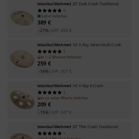
Istanbul Mehmet
20" Dark Crash Traditional
6
Sofort lieferbar
389
€
-21%
UVP:
494
€
Istanbul Mehmet
16" X-Ray Series Multi Crash
2
In 1–2 Wochen lieferbar
259
€
-16%
UVP:
307
€
Istanbul Mehmet
14" X-Ray 6 Crash
3
In ca. einer Woche lieferbar
209
€
-15%
UVP:
247
€
Istanbul Mehmet
20" Thin Crash Traditional
1
In 3–4 Wochen lieferbar