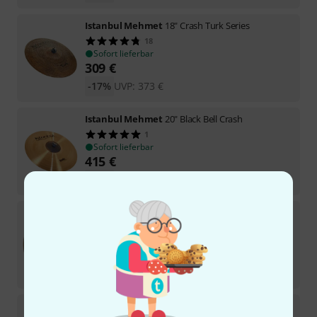
Istanbul Mehmet
18" Crash Turk Series
18
Sofort lieferbar
309
€
-17%
UVP:
373
€
Istanbul Mehmet
20" Black Bell Crash
1
Sofort lieferbar
415
€
-16%
UVP:
494
€
Istanbul Mehmet
16" Crash IMC Natural
Sofort lieferbar
178
€
-16%
UVP:
211
€
Istanbul Mehmet
17" Thin Crash Traditional