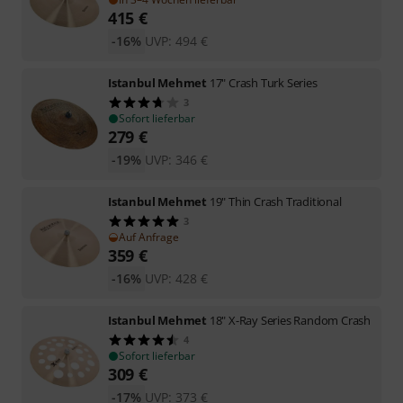
415
€
-16%
UVP:
494
€
Istanbul Mehmet
17" Crash Turk Series
3
Sofort lieferbar
279
€
-19%
UVP:
346
€
Istanbul Mehmet
19" Thin Crash Traditional
3
Auf Anfrage
359
€
-16%
UVP:
428
€
Istanbul Mehmet
18" X-Ray Series Random Crash
4
Sofort lieferbar
309
€
-17%
UVP:
373
€