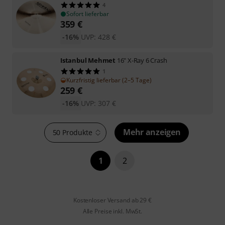
4
Sofort lieferbar
359
€
-16%
UVP:
428
€
Istanbul Mehmet
16" X-Ray 6 Crash
1
Kurzfristig lieferbar (2–5 Tage)
259
€
-16%
UVP:
307
€
Mehr anzeigen
50 Produkte
1
2
Kostenloser Versand ab 29 €
Alle Preise inkl. MwSt.