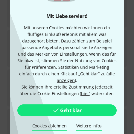
3
Sofort lieferbar
269
€
Mit Liebe serviert!
-22%
UVP:
346
€
Mit unseren Cookies möchten wir Ihnen ein
fluffiges Einkaufserlebnis mit allem was
Istanbul Mehmet
15" Paper Thin Crash Tradit.
dazugehört bieten. Dazu zählen zum Beispiel
11
Sofort lieferbar
passende Angebote, personalisierte Anzeigen
222
€
und das Merken von Einstellungen. Wenn das für
-22%
UVP:
285
€
Sie okay ist, stimmen Sie der Nutzung von Cookies
für Präferenzen, Statistiken und Marketing
einfach durch einen Klick auf „Geht klar“ zu (
alle
Istanbul Mehmet
18" Legend Dry Crash
anzeigen
).
5
Sofort lieferbar
Sie können Ihre erteilte Zustimmung jederzeit
333
€
über die Cookie-Einstellungen (
hier
) widerrufen.
-16%
UVP:
395
€
Geht klar
Istanbul Mehmet
18" X-Ray 6 Crash
1
Sofort lieferbar
Cookies ablehnen
Weitere Infos
289
€