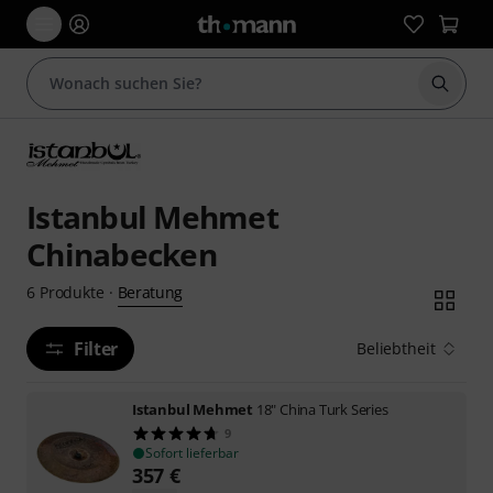
Suche 
Istanbul Mehmet
Chinabecken
Beratung
6
Produkte
·
Filter
Beliebtheit
Istanbul Mehmet
18" China Turk Series
9
Sofort lieferbar
357
€