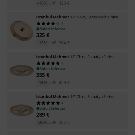
-16%
UVP:
423
€
Istanbul Mehmet
17" X-Ray Series Multi China
4
Sofort lieferbar
325
€
-15%
UVP:
384
€
Istanbul Mehmet
18" China Samatya Series
8
Sofort lieferbar
355
€
-16%
UVP:
423
€
Istanbul Mehmet
16" China Samatya Series
4
Sofort lieferbar
289
€
-20%
UVP:
362
€