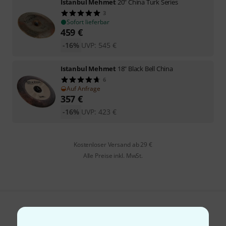
Istanbul Mehmet
20" China Turk Series
3
Sofort lieferbar
459
€
-16%
UVP:
545
€
Istanbul Mehmet
18" Black Bell China
6
Auf Anfrage
357
€
-16%
UVP:
423
€
Kostenloser Versand ab 29 €
Alle Preise inkl. MwSt.
Gefällt Ihnen, was Sie sehen?