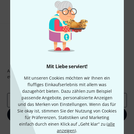
Teilen
Hilfe & Feedback
Thomann Newsletter
Mit Liebe serviert!
Abonniere den Thomann Newsletter und gewinne mit
etwas Glück einen von
50 Gutscheinen
über jeweils
50€
!
Mit unseren Cookies möchten wir Ihnen ein
fluffiges Einkaufserlebnis mit allem was
Inspirierende Beiträge
Deals
Thomann Insights
dazugehört bieten. Dazu zählen zum Beispiel
passende Angebote, personalisierte Anzeigen
E-Mail-Adresse
*
und das Merken von Einstellungen. Wenn das für
Sie okay ist, stimmen Sie der Nutzung von Cookies
Jetzt anmelden
für Präferenzen, Statistiken und Marketing
einfach durch einen Klick auf „Geht klar“ zu (
alle
Mit Klick auf „Jetzt anmelden“ stimmen Sie dem Erhalt von E-Mail-
anzeigen
).
Werbung und einer Messung des E-Mail-Nutzungsverhaltens zu. Die