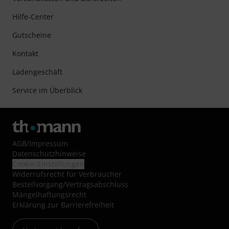
Hilfe-Center
Gutscheine
Kontakt
Ladengeschäft
Service im Überblick
AGB
/
Impressum
Datenschutzhinweise
Cookie-Einstellungen
Widerrufsrecht für Verbraucher
Bestellvorgang/Vertragsabschluss
Mängelhaftungsrecht
Erklärung zur Barrierefreiheit