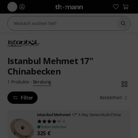
Suche 
Istanbul Mehmet 17"
Chinabecken
Beratung
1
Produkte
·
Filter
Beliebtheit
Istanbul Mehmet
17" X-Ray Series Multi China
4
Sofort lieferbar
325
€