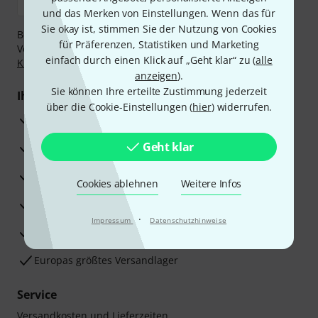
und das Merken von Einstellungen. Wenn das für
Sie okay ist, stimmen Sie der Nutzung von Cookies
Bezahlen Sie vertraulich und sicher per Nachnahme,
für Präferenzen, Statistiken und Marketing
Vorkasse, PayPal, Amazon Pay,
Klarna Sofort bezahlen
,
einfach durch einen Klick auf „Geht klar“ zu (
alle
Klarna Ratenzahlung
oder Kreditkarte.
anzeigen
).
Sie können Ihre erteilte Zustimmung jederzeit
Ihre Vorteile
über die Cookie-Einstellungen (
hier
) widerrufen.
3 Jahre Thomann Garantie
Geht klar
30 Tage Money-Back-Garantie
Reparaturservice
Cookies ablehnen
Weitere Infos
Beratung durch Fachexperten
·
Impressum
Datenschutzhinweise
Zufriedenheitsgarantie
Europas größtes Versandlager
Service
Versandkosten und Lieferzeiten