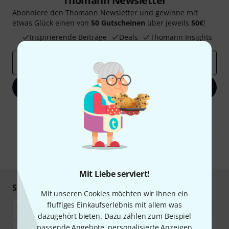
Thomann Newsletter
Abonniere den Thomann Newsletter und gewinne mit
etwas Glück einen von
50 Gutscheinen
über jeweils
50€
!
Inspirierende Beiträge
Deals
Thomann Insights
E-Mail-Adresse
*
Jetzt anmelden
Mit Klick auf „Jetzt anmelden“ stimmen Sie dem Erhalt von E-Mail-
Werbung und einer Messung des E-Mail-Nutzungsverhaltens zu. Die
Abmeldung ist jederzeit möglich. Weitere Informationen finden Sie in
unseren
Datenschutzhinweisen
.
* Pflichtfeld
Mit Liebe serviert!
Sicher einkaufen & bezahlen
Mit unseren Cookies möchten wir Ihnen ein
fluffiges Einkaufserlebnis mit allem was
dazugehört bieten. Dazu zählen zum Beispiel
passende Angebote, personalisierte Anzeigen