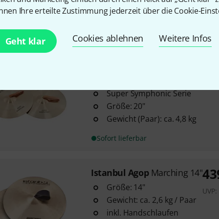
Größe: 16"
nnen Ihre erteilte Zustimmung jederzeit über die Cookie-Einst
Gewicht (Paar): ca. 2,9 kg
Sofort lieferbar
Cookies ablehnen
Weitere Infos
Geht klar
Istanbul Agop
Super Symphonic
2
Super Symphonic Serie
Größe: 20"
Gewicht (Paar): ca. 4,8 kg
Sofort lieferbar
43
Istanbul Agop
Marching 14"
Größe: 14"
UVP
Gewicht: ca. 2,6 kg / Paar
inkl. Handschlaufen