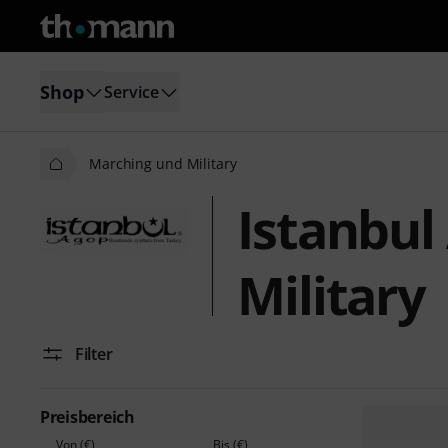
Shop
Service
Marching und Military
Istanbul
Military
Filter
Preisbereich
Von (€)
Bis (€)