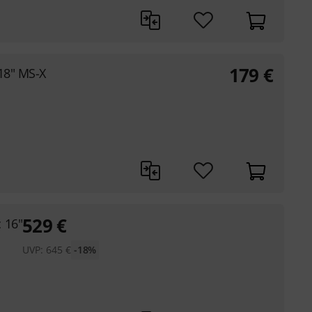
179
€
18" MS-X
529
€
 16"
UVP:
645
€
-18%