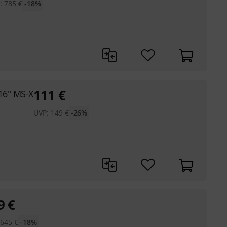
:
785
€
-18%
111
€
16" MS-X
UVP:
149
€
-26%
9
€
:
645
€
-18%