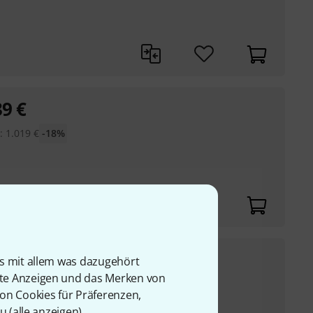
39
€
:
1.019
€
-18%
29
€
is mit allem was dazugehört
rte Anzeigen und das Merken von
:
645
€
-18%
von Cookies für Präferenzen,
u (
alle anzeigen
).