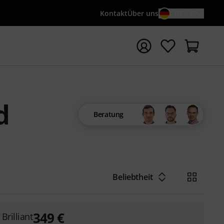
Kontakt
Über uns
DE / €
e mit Suchwort {searchTerm} starten
d
Beratung
Beliebtheit
349
€
Brilliant