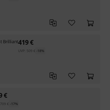
419
€
t Brilliant
UVP:
509
€
-18%
9
€
:
709
€
-17%