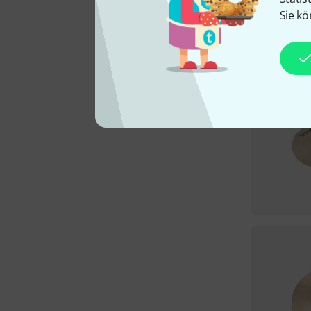
Sie kö