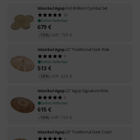
Istanbul Agop
Xist Brilliant Cymbal Set
23
Sofort lieferbar
679
€
-15%
UVP:
799
€
Istanbul Agop
22" Traditional Dark Ride
3
Sofort lieferbar
513
€
-18%
UVP:
625
€
Istanbul Agop
22" Agop Signature Ride
2
Sofort lieferbar
615
€
-16%
UVP:
729
€
Istanbul Agop
20" Traditional Dark Crash
1