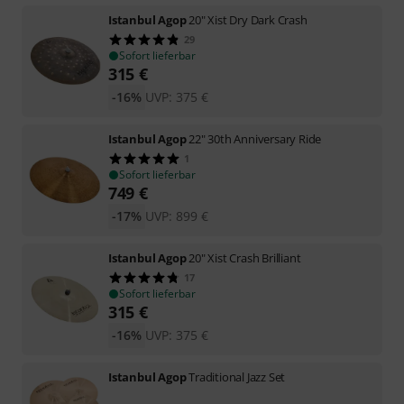
Istanbul Agop
20" Xist Dry Dark Crash
29
Sofort lieferbar
315
€
-16%
UVP:
375
€
Istanbul Agop
22" 30th Anniversary Ride
1
Sofort lieferbar
749
€
-17%
UVP:
899
€
Istanbul Agop
20" Xist Crash Brilliant
17
Sofort lieferbar
315
€
-16%
UVP:
375
€
Istanbul Agop
Traditional Jazz Set