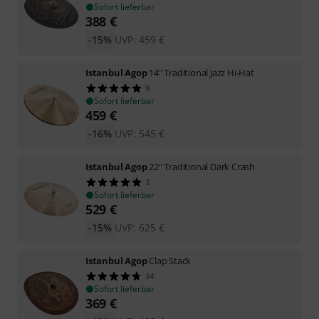
Sofort lieferbar
388
€
-15%
UVP:
459
€
Istanbul Agop
14" Traditional Jazz Hi-Hat
9
Sofort lieferbar
459
€
-16%
UVP:
545
€
Istanbul Agop
22" Traditional Dark Crash
3
Sofort lieferbar
529
€
-15%
UVP:
625
€
Istanbul Agop
Clap Stack
34
Sofort lieferbar
369
€