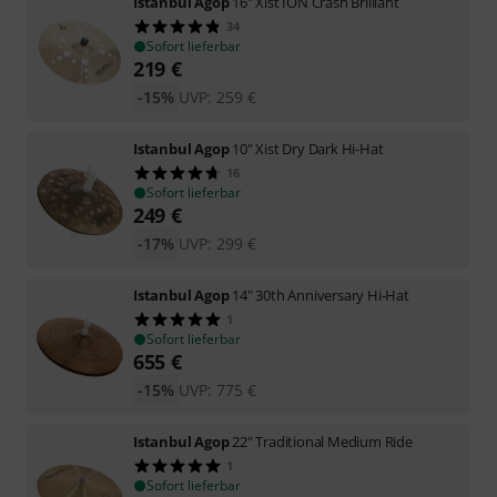
Istanbul Agop
16" Xist ION Crash Brilliant
34
Sofort lieferbar
219
€
-15%
UVP:
259
€
Istanbul Agop
10" Xist Dry Dark Hi-Hat
16
Sofort lieferbar
249
€
-17%
UVP:
299
€
Istanbul Agop
14" 30th Anniversary Hi-Hat
1
Sofort lieferbar
655
€
-15%
UVP:
775
€
Istanbul Agop
22" Traditional Medium Ride
1
Sofort lieferbar