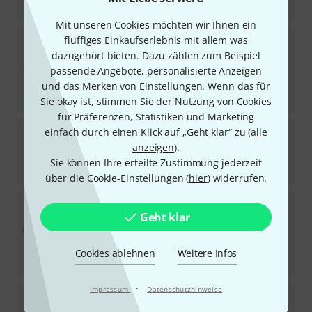
-15%
UVP:
625
€
Mit unseren Cookies möchten wir Ihnen ein
Istanbul Agop
Xist Natural Cymbal Set Pro
fluffiges Einkaufserlebnis mit allem was
dazugehört bieten. Dazu zählen zum Beispiel
Sofort lieferbar
passende Angebote, personalisierte Anzeigen
799
€
und das Merken von Einstellungen. Wenn das für
-16%
UVP:
949
€
Sie okay ist, stimmen Sie der Nutzung von Cookies
für Präferenzen, Statistiken und Marketing
Istanbul Agop
10" Xist ION Splash Brilliant
einfach durch einen Klick auf „Geht klar“ zu (
alle
41
anzeigen
).
Sofort lieferbar
Sie können Ihre erteilte Zustimmung jederzeit
129
€
über die Cookie-Einstellungen (
hier
) widerrufen.
Istanbul Agop
20" Traditional Jazz Ride
Geht klar
6
Sofort lieferbar
439
€
Cookies ablehnen
Weitere Infos
-15%
UVP:
519
€
·
Impressum
Datenschutzhinweise
Istanbul Agop
19" Mel Lewis Sign. Crash-Ride
4