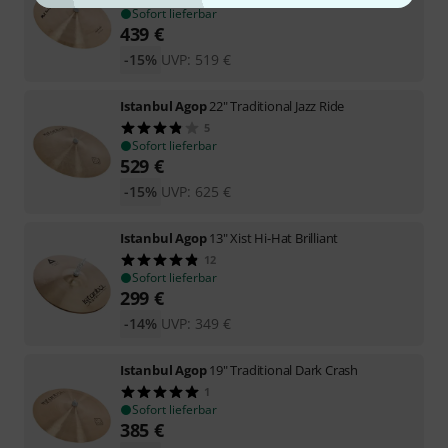
Sofort lieferbar
439
€
-15%
UVP:
519
€
Istanbul Agop
22" Traditional Jazz Ride
5
Sofort lieferbar
529
€
-15%
UVP:
625
€
Istanbul Agop
13" Xist Hi-Hat Brilliant
12
Sofort lieferbar
299
€
-14%
UVP:
349
€
Istanbul Agop
19" Traditional Dark Crash
1
Sofort lieferbar
385
€