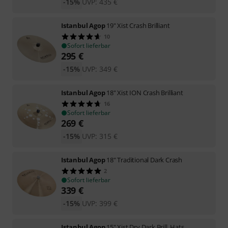
-15%
UVP:
435
€
Istanbul Agop
19" Xist Crash Brilliant
10
Sofort lieferbar
295
€
-15%
UVP:
349
€
Istanbul Agop
18" Xist ION Crash Brilliant
16
Sofort lieferbar
269
€
-15%
UVP:
315
€
Istanbul Agop
18" Traditional Dark Crash
2
Sofort lieferbar
339
€
-15%
UVP:
399
€
Istanbul Agop
15" Xist Dry Dark Brill. Hats