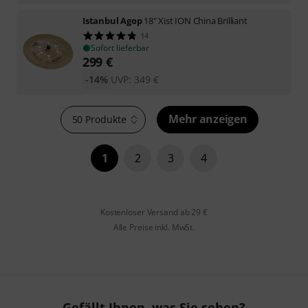
Istanbul Agop
18" Xist ION China Brilliant
14
Sofort lieferbar
299
€
-14%
UVP:
349
€
Mehr anzeigen
50 Produkte
1
2
3
4
Kostenloser Versand ab 29 €
Alle Preise inkl. MwSt.
Gefällt Ihnen, was Sie sehen?