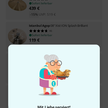
Sofort lieferbar
439
€
-15%
UVP:
519
€
Istanbul Agop
08" Xist ION Splash Brilliant
46
Sofort lieferbar
119
€
-18%
UVP:
145
€
Istanbul Agop
10" Xist Splash Brilliant
18
Sofort lieferbar
119
€
-18%
UVP:
145
€
Istanbul Agop
21" Mel Lewis Signature Ride
13
Sofort lieferbar
529
€
Mit Liebe serviert!