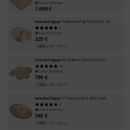
Sofort lieferbar
1.099
€
Istanbul Agop
Traditional Pap.Thin Crash 18"
9
Sofort lieferbar
329
€
-18%
UVP:
399
€
Istanbul Agop
Xist Brilliant Cymbal Set Pro
49
Sofort lieferbar
799
€
-16%
UVP:
949
€
Istanbul Agop
21" Xist Dry Dark Brill. Crash
8
Sofort lieferbar
345
€
-16%
UVP:
409
€