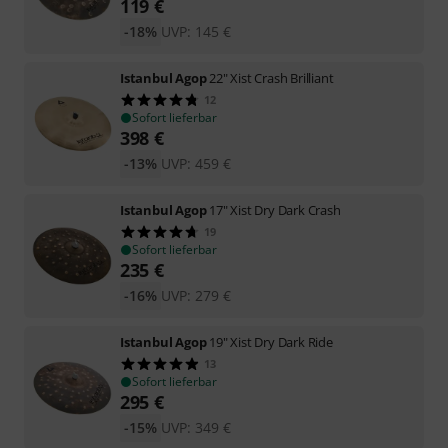
119
€
-18%
UVP:
145
€
Istanbul Agop
22" Xist Crash Brilliant
12
Sofort lieferbar
398
€
-13%
UVP:
459
€
Istanbul Agop
17" Xist Dry Dark Crash
19
Sofort lieferbar
235
€
-16%
UVP:
279
€
Istanbul Agop
19" Xist Dry Dark Ride
13
Sofort lieferbar
295
€
-15%
UVP:
349
€