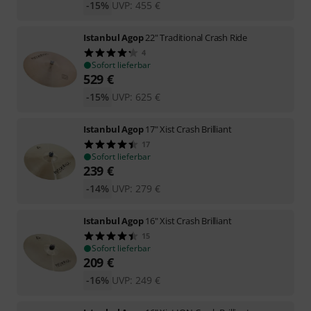
-15%
UVP:
455
€
Istanbul Agop
22" Traditional Crash Ride
4
Sofort lieferbar
529
€
-15%
UVP:
625
€
Istanbul Agop
17" Xist Crash Brilliant
17
Sofort lieferbar
239
€
-14%
UVP:
279
€
Istanbul Agop
16" Xist Crash Brilliant
15
Sofort lieferbar
209
€
-16%
UVP:
249
€