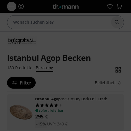
Suche 
Istanbul Agop Becken
Beratung
180
Produkte
·
Filter
Beliebtheit
Istanbul Agop
19" Xist Dry Dark Brill. Crash
9
Sofort lieferbar
295
€
-15%
UVP:
349
€