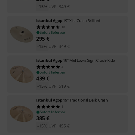
-15%
UVP:
349
€
Istanbul Agop
19" Xist Crash Brilliant
10
Sofort lieferbar
295
€
-15%
UVP:
349
€
Istanbul Agop
19" Mel Lewis Sign. Crash-Ride
4
Sofort lieferbar
439
€
-15%
UVP:
519
€
Istanbul Agop
19" Traditional Dark Crash
1
Sofort lieferbar
385
€
-15%
UVP:
455
€