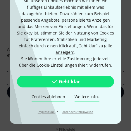
Mit unseren Cookies möchten wir Ihnen ein
fluffiges Einkaufserlebnis mit allem was
dazugehört bieten. Dazu zählen zum Beispiel
passende Angebote, personalisierte Anzeigen
und das Merken von Einstellungen. Wenn das für
Sie okay ist, stimmen Sie der Nutzung von Cookies
für Präferenzen, Statistiken und Marketing
Thomann Newsletter
einfach durch einen Klick auf „Geht klar“ zu (
alle
Abonniere den Thomann Newsletter und gewinne mit
anzeigen
).
etwas Glück einen von
50 Gutscheinen
über jeweils
50€
!
Sie können Ihre erteilte Zustimmung jederzeit
Inspirierende Beiträge
Deals
Thomann Insights
über die Cookie-Einstellungen (
hier
) widerrufen.
E-Mail-Adresse
*
Geht klar
Jetzt anmelden
Cookies ablehnen
Weitere Infos
Mit Klick auf „Jetzt anmelden“ stimmen Sie dem Erhalt von E-Mail-
Werbung und einer Messung des E-Mail-Nutzungsverhaltens zu. Die
·
Impressum
Datenschutzhinweise
Abmeldung ist jederzeit möglich. Weitere Informationen finden Sie in
unseren
Datenschutzhinweisen
.
* Pflichtfeld