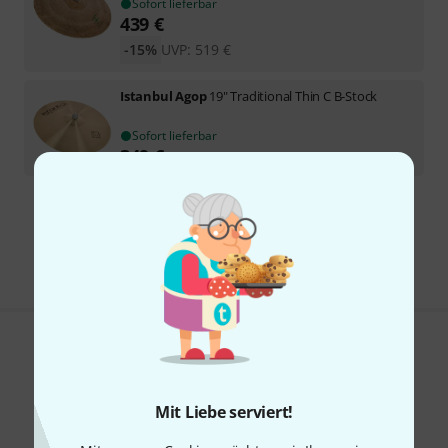
Sofort lieferbar
439
€
-15%
UVP:
519
€
Istanbul Agop
19" Traditional Thin C B-Stock
Sofort lieferbar
349
€
Kostenloser Versand ab 29 €
Alle Preise inkl. MwSt.
Gefällt Ihnen, was Sie sehen?
Teilen
Hilfe & Feedback
Mit Liebe serviert!