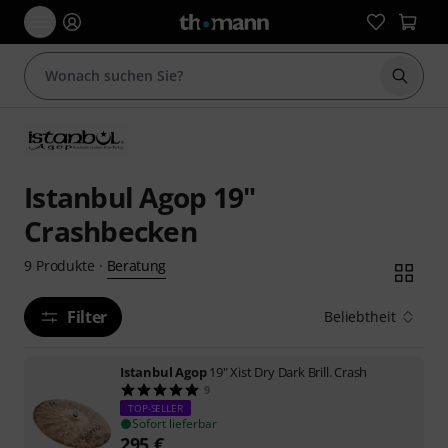
Suche 
Istanbul Agop 19"
Crashbecken
Beratung
9
Produkte
·
Filter
Beliebtheit
Istanbul Agop
19" Xist Dry Dark Brill. Crash
9
TOP-SELLER
Sofort lieferbar
295
€