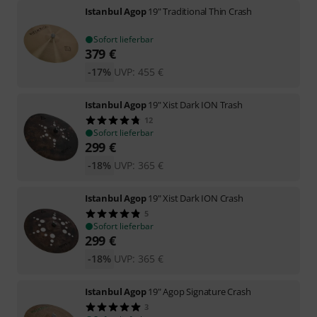
Istanbul Agop
19" Traditional Thin Crash
Sofort lieferbar
379
€
-17%
UVP:
455
€
Istanbul Agop
19" Xist Dark ION Trash
12
Sofort lieferbar
299
€
-18%
UVP:
365
€
Istanbul Agop
19" Xist Dark ION Crash
5
Sofort lieferbar
299
€
-18%
UVP:
365
€
Istanbul Agop
19" Agop Signature Crash
3