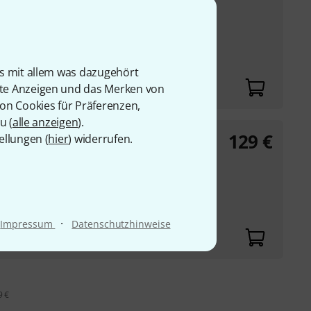
ernt Knackgeräusche
ro-Filter
is mit allem was dazugehört
rte Anzeigen und das Merken von
von Cookies für Präferenzen,
u (
alle anzeigen
).
129
€
ellungen (
hier
) widerrufen.
ernt Knackgeräusche
ro-Filter
·
Impressum
Datenschutzhinweise
9 €