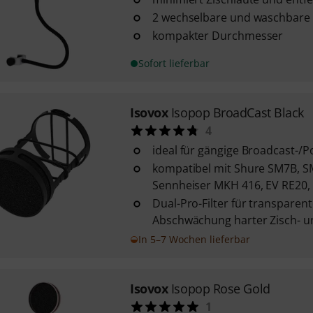
2 wechselbare und waschbare P
kompakter Durchmesser
Sofort lieferbar
Isovox
Isopop BroadCast Black
4
ideal für gängige Broadcast-/
kompatibel mit Shure SM7B, S
Sennheiser MKH 416, EV RE20, 
Dual-Pro-Filter für transparen
Abschwächung harter Zisch- un
In 5–7 Wochen lieferbar
Isovox
Isopop Rose Gold
1