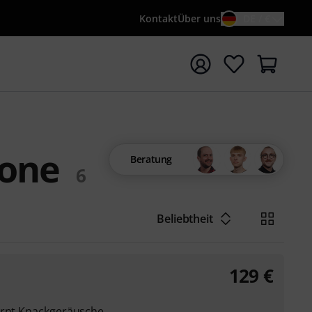
Kontakt
Über uns
DE / €
e mit Suchwort {searchTerm} starten
fone
Beratung
6
Beliebtheit
129
€
ernt Knackgeräusche