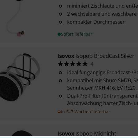
minimiert Zischlaute und entf
2 wechselbare und waschbare P
kompakter Durchmesser
Sofort lieferbar
Isovox
Isopop BroadCast Silver
4
ideal für gängige Broadcast-/
kompatibel mit Shure SM7B, S
Sennheiser MKH 416, EV RE20, 
Dual-Pro-Filter für transparen
Abschwächung harter Zisch- un
In 5–7 Wochen lieferbar
Isovox
Isopop Midnight