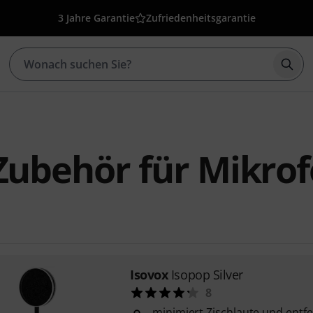
3 Jahre Garantie
Zufriedenheitsgarantie
Such
Zubehör für Mikro
Isovox
Isopop Silver
8
minimiert Zischlaute und entf