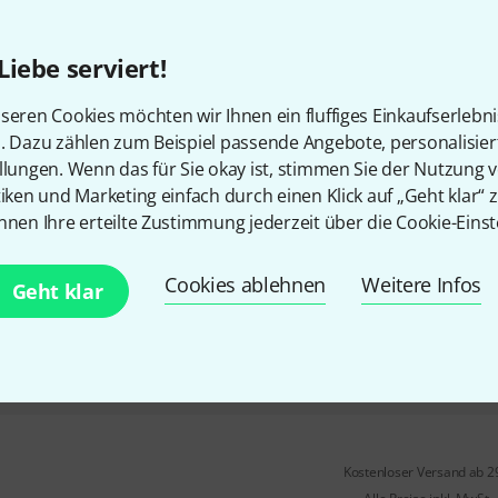
2
minimiert Zischlaute und entf
Liebe serviert!
2 wechselbare und waschbare P
kompakter Durchmesser
seren Cookies möchten wir Ihnen ein fluffiges Einkaufserlebn
n. Dazu zählen zum Beispiel passende Angebote, personalisie
In 5–7 Wochen lieferbar
llungen. Wenn das für Sie okay ist, stimmen Sie der Nutzung 
tiken und Marketing einfach durch einen Klick auf „Geht klar“ z
nnen Ihre erteilte Zustimmung jederzeit über die Cookie-Einst
Isovox
Isopop Bronze
4
Cookies ablehnen
minimiert Zischlaute und entf
Weitere Infos
Geht klar
2 wechselbare und waschbare P
kompakter Durchmesser
In 5–7 Wochen lieferbar
Kostenloser Versand ab 2