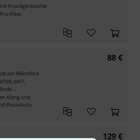
ernt Knackgeräusche
ro-Filter
88
€
Podcast-Mikrofone
M7dB, MV7,
Rode ...
ten Klang und
d Plosivlaute
129
€