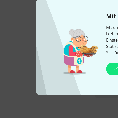
Mit 
Mit un
biete
Einste
Statis
Sie kö