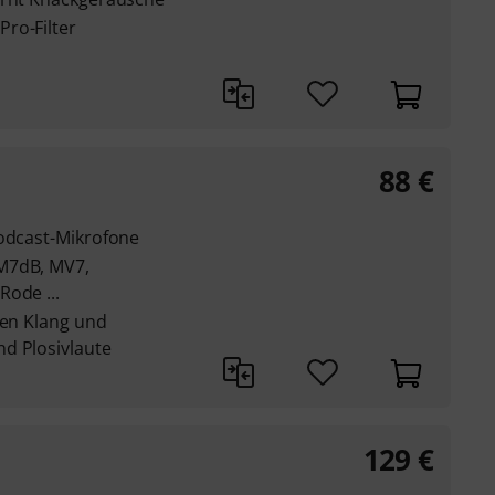
ro-Filter
88
€
Podcast-Mikrofone
M7dB, MV7,
Rode ...
ten Klang und
d Plosivlaute
129
€