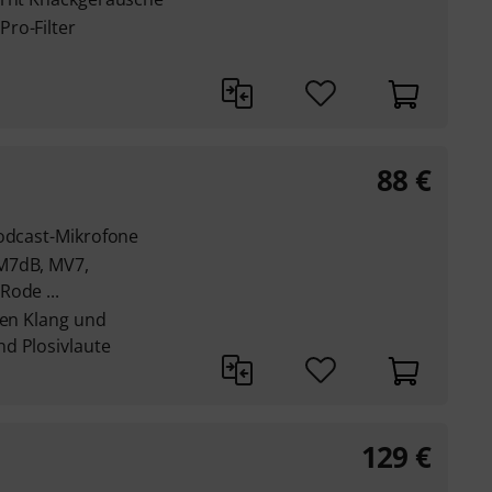
ro-Filter
88
€
Podcast-Mikrofone
M7dB, MV7,
Rode ...
ten Klang und
d Plosivlaute
129
€