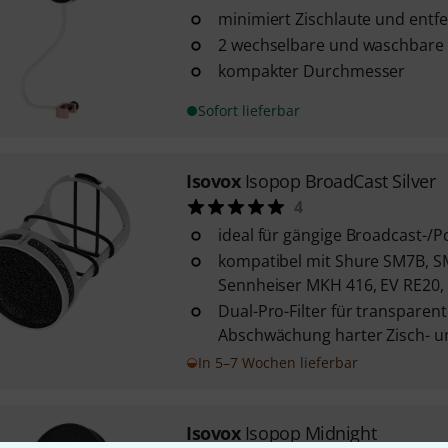
minimiert Zischlaute und entf
2 wechselbare und waschbare P
kompakter Durchmesser
Sofort lieferbar
Isovox
Isopop BroadCast Silver
4
ideal für gängige Broadcast-/
kompatibel mit Shure SM7B, S
Sennheiser MKH 416, EV RE20, 
Dual-Pro-Filter für transparen
Abschwächung harter Zisch- un
In 5–7 Wochen lieferbar
Isovox
Isopop Midnight