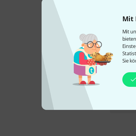
Mit 
Mit un
biete
Einste
Statis
Sie kö