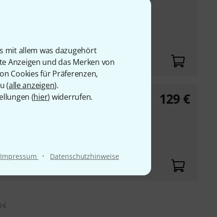
ernt Knackgeräusche
ro-Filter
is mit allem was dazugehört
rte Anzeigen und das Merken von
von Cookies für Präferenzen,
u (
alle anzeigen
).
129
€
ellungen (
hier
) widerrufen.
ernt Knackgeräusche
ro-Filter
·
Impressum
Datenschutzhinweise
9 €