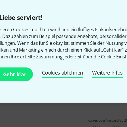
2
minimiert Zischlaute und entf
Liebe serviert!
2 wechselbare und waschbare P
kompakter Durchmesser
seren Cookies möchten wir Ihnen ein fluffiges Einkaufserlebn
n. Dazu zählen zum Beispiel passende Angebote, personalisie
In 5–7 Wochen lieferbar
llungen. Wenn das für Sie okay ist, stimmen Sie der Nutzung 
tiken und Marketing einfach durch einen Klick auf „Geht klar“ z
nnen Ihre erteilte Zustimmung jederzeit über die Cookie-Einst
Isovox
Isopop Bronze
4
Cookies ablehnen
minimiert Zischlaute und entf
Weitere Infos
Geht klar
2 wechselbare und waschbare P
kompakter Durchmesser
In 5–7 Wochen lieferbar
Kostenloser Versand ab 2