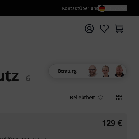
Kontakt
Über uns
DE / €
e mit Suchwort {searchTerm} starten
utz
Beratung
6
Beliebtheit
129
€
ernt Knackgeräusche