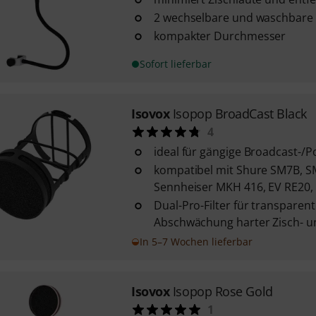
2 wechselbare und waschbare P
kompakter Durchmesser
Sofort lieferbar
Isovox
Isopop BroadCast Black
4
ideal für gängige Broadcast-/
kompatibel mit Shure SM7B, S
Sennheiser MKH 416, EV RE20, 
Dual-Pro-Filter für transparen
Abschwächung harter Zisch- un
In 5–7 Wochen lieferbar
Isovox
Isopop Rose Gold
1