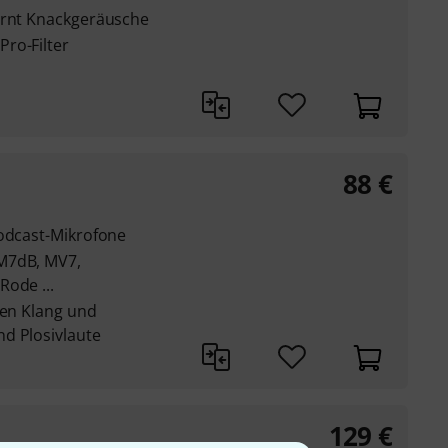
ernt Knackgeräusche
ro-Filter
88
€
Podcast-Mikrofone
M7dB, MV7,
Rode ...
ten Klang und
d Plosivlaute
129
€