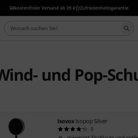
kostenfreier Versand ab 29 €
Zufriedenheitsgarantie
Such
Wind- und Pop-Sch
Isovox
Isopop Silver
8
minimiert Zischlaute und entf