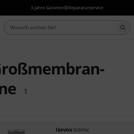
3 Jahre Garantie
Reparaturservice
Such
 Großmembran-
ne
1
Isovox
Isomic