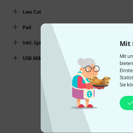
Low Cut
Pad
Mit 
Inkl. Spinne
Mit un
USB Mikrofon
biete
Einste
Statis
Sie kö