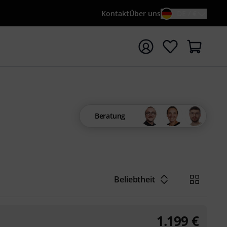
Kontakt
Über uns
DE / €
e mit Suchwort {searchTerm} starten
Beratung
Beliebtheit
1.199
€