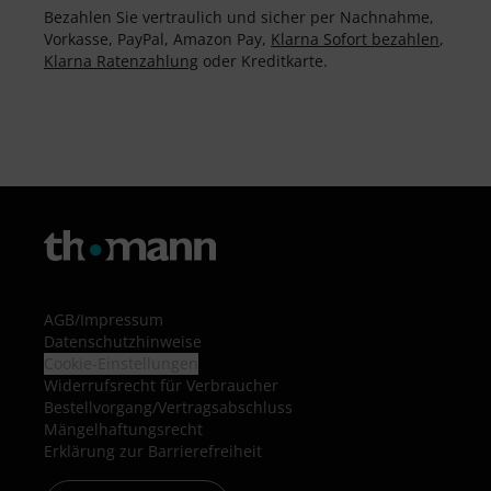
Bezahlen Sie vertraulich und sicher per Nachnahme,
Vorkasse, PayPal, Amazon Pay,
Klarna Sofort bezahlen
,
Klarna Ratenzahlung
oder Kreditkarte.
AGB
/
Impressum
Datenschutzhinweise
Cookie-Einstellungen
Widerrufsrecht für Verbraucher
Bestellvorgang/Vertragsabschluss
Mängelhaftungsrecht
Erklärung zur Barrierefreiheit