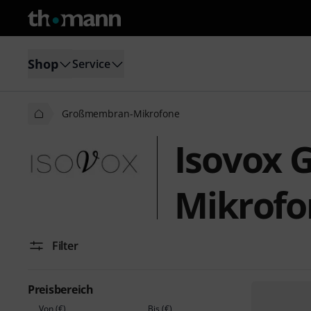
Shop
Service
Großmembran-Mikrofone
Isovox
Mikrofo
Filter
Preisbereich
Von (€)
Bis (€)