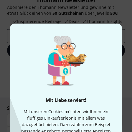
Thomann Newsletter
Abonniere den Thomann Newsletter und gewinne mit
etwas Glück einen von
50 Gutscheinen
über jeweils
50€
!
Inspirierende Beiträge
Deals
Thomann Insights
E-Mail-Adresse
*
Jetzt anmelden
Mit Klick auf „Jetzt anmelden“ stimmen Sie dem Erhalt von E-Mail-
Werbung und einer Messung des E-Mail-Nutzungsverhaltens zu. Die
Abmeldung ist jederzeit möglich. Weitere Informationen finden Sie in
unseren
Datenschutzhinweisen
.
* Pflichtfeld
Mit Liebe serviert!
Sicher einkaufen & bezahlen
Mit unseren Cookies möchten wir Ihnen ein
fluffiges Einkaufserlebnis mit allem was
dazugehört bieten. Dazu zählen zum Beispiel
passende Angebote, personalisierte Anzeigen