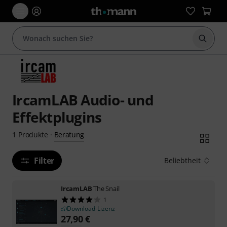
Suche 
IrcamLAB Audio- und
Effektplugins
Beratung
1
Produkte
·
Filter
Beliebtheit
IrcamLAB
The Snail
1
Download-Lizenz
27,90
€