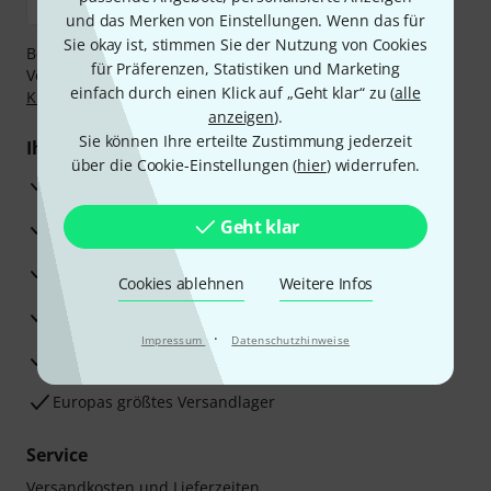
und das Merken von Einstellungen. Wenn das für
Sie okay ist, stimmen Sie der Nutzung von Cookies
Bezahlen Sie vertraulich und sicher per Nachnahme,
für Präferenzen, Statistiken und Marketing
Vorkasse, PayPal, Amazon Pay,
Klarna Sofort bezahlen
,
einfach durch einen Klick auf „Geht klar“ zu (
alle
Klarna Ratenzahlung
oder Kreditkarte.
anzeigen
).
Sie können Ihre erteilte Zustimmung jederzeit
Ihre Vorteile
über die Cookie-Einstellungen (
hier
) widerrufen.
3 Jahre Thomann Garantie
Geht klar
30 Tage Money-Back-Garantie
Reparaturservice
Cookies ablehnen
Weitere Infos
Beratung durch Fachexperten
·
Impressum
Datenschutzhinweise
Zufriedenheitsgarantie
Europas größtes Versandlager
Service
Versandkosten und Lieferzeiten