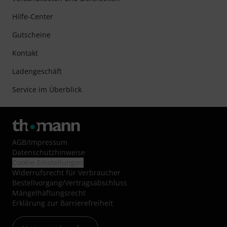
Hilfe-Center
Gutscheine
Kontakt
Ladengeschäft
Service im Überblick
AGB
/
Impressum
Datenschutzhinweise
Cookie-Einstellungen
Widerrufsrecht für Verbraucher
Bestellvorgang/Vertragsabschluss
Mängelhaftungsrecht
Erklärung zur Barrierefreiheit