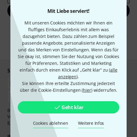
Mit Liebe serviert!
Jetzt anmelden
Mit unseren Cookies möchten wir Ihnen ein
Mit Klick auf „Jetzt anmelden“ stimmen Sie dem Erhalt von E-Mail-
fluffiges Einkaufserlebnis mit allem was
Werbung und einer Messung des E-Mail-Nutzungsverhaltens zu. Die
Abmeldung ist jederzeit möglich. Weitere Informationen finden Sie in
dazugehört bieten. Dazu zählen zum Beispiel
unseren
Datenschutzhinweisen
.
passende Angebote, personalisierte Anzeigen
und das Merken von Einstellungen. Wenn das für
* Pflichtfeld
Sie okay ist, stimmen Sie der Nutzung von Cookies
für Präferenzen, Statistiken und Marketing
einfach durch einen Klick auf „Geht klar“ zu (
alle
Sicher einkaufen & bezahlen
anzeigen
).
Sie können Ihre erteilte Zustimmung jederzeit
über die Cookie-Einstellungen (
hier
) widerrufen.
Geht klar
Bezahlen Sie vertraulich und sicher per Nachnahme,
Vorkasse, PayPal, Amazon Pay,
Klarna Sofort bezahlen
,
Klarna Ratenzahlung
oder Kreditkarte.
Cookies ablehnen
Weitere Infos
Ihre Vorteile