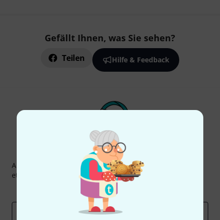
Gefällt Ihnen, was Sie sehen?
Teilen
Hilfe & Feedback
Thomann Newsletter
Abonniere den Thomann Newsletter und gewinne mit
etwas Glück einen von
50 Gutscheinen
über jeweils
50€
!
Inspirierende Beiträge
Deals
Thomann Insights
E-Mail-Adresse
*