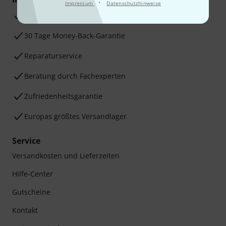
·
Impressum
Datenschutzhinweise
3 Jahre Thomann Garantie
30 Tage Money-Back-Garantie
Reparaturservice
Beratung durch Fachexperten
Zufriedenheitsgarantie
Europas größtes Versandlager
Service
Versandkosten und Lieferzeiten
Hilfe-Center
Gutscheine
Kontakt