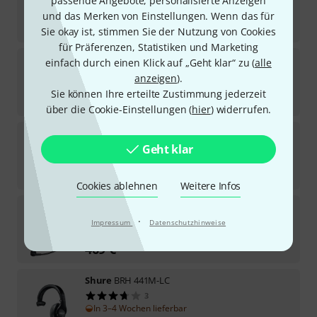
passende Angebote, personalisierte Anzeigen
129
€
und das Merken von Einstellungen. Wenn das für
-31%
UVP:
188,02
€
Sie okay ist, stimmen Sie der Nutzung von Cookies
für Präferenzen, Statistiken und Marketing
Riedel
TAC-E1L XLR4F
einfach durch einen Klick auf „Geht klar“ zu (
alle
2
anzeigen
).
Sofort lieferbar
Sie können Ihre erteilte Zustimmung jederzeit
345
€
über die Cookie-Einstellungen (
hier
) widerrufen.
Hollyland
Solidcom C1 Pro Wired Headset
Geht klar
1
Sofort lieferbar
139
€
Cookies ablehnen
Weitere Infos
Riedel
Pro-D1 XLR4F
·
Impressum
Datenschutzhinweise
Sofort lieferbar
469
€
Shure
BRH 441M-LC
3
In 3–4 Wochen lieferbar