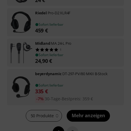
24
€
Riedel
Pro-D2 XLR4F
Sofort lieferbar
459
€
Midland
MA 24-L Pro
1
Sofort lieferbar
24,90
€
beyerdynamic
DT-297-PV/80 MKII B-Stock
Sofort lieferbar
335
€
-7%
30-Tage-Bestpreis
:
359
€
Mehr anzeigen
50 Produkte