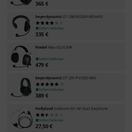
365
€
beyerdynamic
DT-280/M200/H80 MKII
3
Sofort lieferbar
335
€
Riedel
Max-D2 XLR4F
Sofort lieferbar
479
€
beyerdynamic
DT-297-PV/250 MkII
17
Sofort lieferbar
389
€
Hollyland
Solidcom M1 Air Duct Earphone
2
Sofort lieferbar
27,50
€