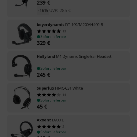
239
€
-16%
UVP:
285
€
beyerdynamic
DT-109/M200/H400-B
13
Sofort lieferbar
329
€
Hollyland
M1 Dynamic Single-Ear Headset
Sofort lieferbar
245
€
Superlux
HMC-631 White
14
Sofort lieferbar
45
€
Axxent
D900 E
2
Sofort lieferbar