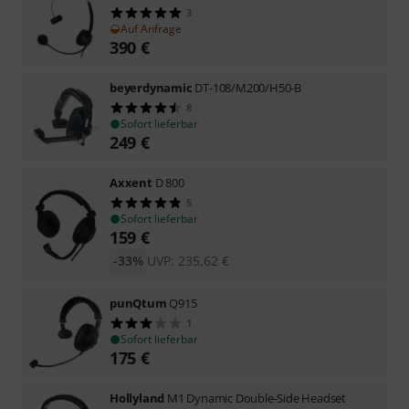
3
Auf Anfrage
390
€
beyerdynamic
DT-108/M200/H50-B
8
Sofort lieferbar
249
€
Axxent
D 800
5
Sofort lieferbar
159
€
-33%
UVP:
235,62
€
punQtum
Q915
1
Sofort lieferbar
175
€
Hollyland
M1 Dynamic Double-Side Headset