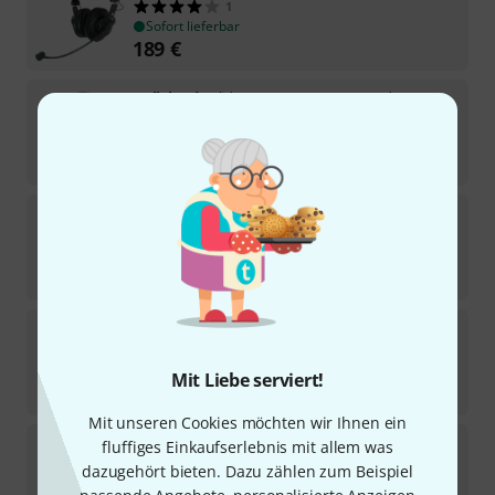
1
Sofort lieferbar
189
€
Hollyland
Solidcom C1 Pro Master Headset
Sofort lieferbar
389
€
beyerdynamic
DT-108/M200/H400-B
10
Sofort lieferbar
259
€
beyerdynamic
DT-109/M200/H50-B
8
Sofort lieferbar
Mit Liebe serviert!
329
€
Mit unseren Cookies möchten wir Ihnen ein
Axxent
D800E
fluffiges Einkaufserlebnis mit allem was
17
dazugehört bieten. Dazu zählen zum Beispiel
Sofort lieferbar