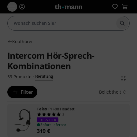
Suche 
Kopfhörer
Intercom Hör-Sprech-
Kombinationen
Beratung
59
Produkte
·
Filter
Beliebtheit
Telex
PH-88 Headset
3
TOP-SELLER
Sofort lieferbar
319
€