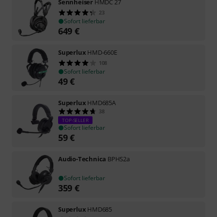
Sennheiser
HMDC 27
23
Sofort lieferbar
649
€
Superlux
HMD-660E
108
Sofort lieferbar
49
€
Superlux
HMD685A
38
TOP-SELLER
Sofort lieferbar
59
€
Audio-Technica
BPHS2a
Sofort lieferbar
359
€
Superlux
HMD685