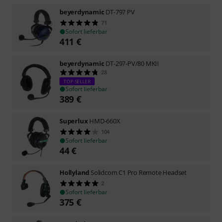
beyerdynamic
DT-797 PV
71
Sofort lieferbar
411
€
beyerdynamic
DT-297-PV/80 MKII
28
TOP-SELLER
Sofort lieferbar
389
€
Superlux
HMD-660X
104
Sofort lieferbar
44
€
Hollyland
Solidcom C1 Pro Remote Headset
2
Sofort lieferbar
375
€