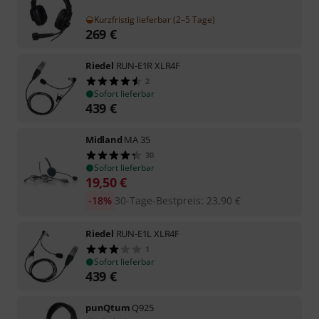
Kurzfristig lieferbar (2–5 Tage)
269
€
Riedel
RUN-E1R XLR4F
2
Sofort lieferbar
439
€
Midland
MA 35
30
Sofort lieferbar
19,50
€
-18%
30-Tage-Bestpreis
:
23,90
€
Riedel
RUN-E1L XLR4F
1
Sofort lieferbar
439
€
punQtum
Q925