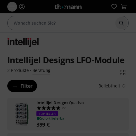
Suche 
Intellijel Designs LFO-Module
Beratung
2
Produkte
·
Filter
Beliebtheit
Intellijel Designs
Quadrax
27
TOP-SELLER
Sofort lieferbar
399
€