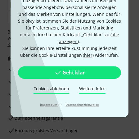
dazugehört bieten. Dazu zählen zum Beispiel
passende Angebote, personalisierte Anzeigen
und das Merken von Einstellungen. Wenn das für
Sie okay ist, stimmen Sie der Nutzung von Cookies
für Präferenzen, Statistiken und Marketing
Bezahlen Sie vertraulich und sicher per Nachnahme,
einfach durch einen Klick auf „Geht klar“ zu (
alle
Vorkasse, PayPal, Amazon Pay,
Klarna Sofort bezahlen
,
anzeigen
).
Klarna Ratenzahlung
oder Kreditkarte.
Sie können Ihre erteilte Zustimmung jederzeit
über die Cookie-Einstellungen (
hier
) widerrufen.
Ihre Vorteile
3 Jahre Thomann Garantie
Geht klar
30 Tage Money-Back-Garantie
Cookies ablehnen
Weitere Infos
Reparaturservice
·
Impressum
Datenschutzhinweise
Beratung durch Fachexperten
Zufriedenheitsgarantie
Europas größtes Versandlager