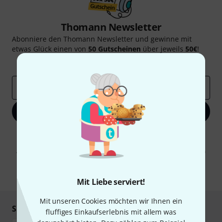
Thomann Newsletter
Abonniere den Thomann Newsletter und gewinne mit
etwas Glück einen von
50 Gutscheinen
über jeweils
50€
!
Inspirierende Beiträge
Deals
Thomann Insights
E-Mail-Adresse
*
Jetzt anmelden
Mit Klick auf „Jetzt anmelden“ stimmen Sie dem Erhalt von E-Mail-
Werbung und einer Messung des E-Mail-Nutzungsverhaltens zu. Die
Abmeldung ist jederzeit möglich. Weitere Informationen finden Sie in
unseren
Datenschutzhinweisen
.
* Pflichtfeld
Mit Liebe serviert!
Mit unseren Cookies möchten wir Ihnen ein
Sicher einkaufen & bezahlen
fluffiges Einkaufserlebnis mit allem was