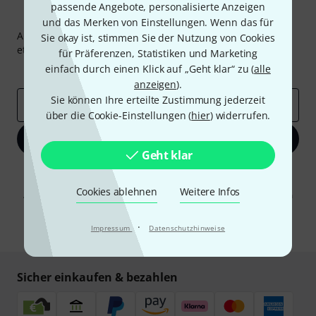
passende Angebote, personalisierte Anzeigen
Thomann Newsletter
und das Merken von Einstellungen. Wenn das für
Abonniere den Thomann Newsletter und gewinne mit
Sie okay ist, stimmen Sie der Nutzung von Cookies
etwas Glück einen von
50 Gutscheinen
über jeweils
50€
!
für Präferenzen, Statistiken und Marketing
einfach durch einen Klick auf „Geht klar“ zu (
alle
Inspirierende Beiträge
Deals
Thomann Insights
anzeigen
).
Sie können Ihre erteilte Zustimmung jederzeit
E-Mail-Adresse
*
über die Cookie-Einstellungen (
hier
) widerrufen.
Jetzt anmelden
Geht klar
Mit Klick auf „Jetzt anmelden“ stimmen Sie dem Erhalt von E-Mail-
Werbung und einer Messung des E-Mail-Nutzungsverhaltens zu. Die
Cookies ablehnen
Weitere Infos
Abmeldung ist jederzeit möglich. Weitere Informationen finden Sie in
unseren
Datenschutzhinweisen
.
·
Impressum
* Pflichtfeld
Datenschutzhinweise
Sicher einkaufen & bezahlen