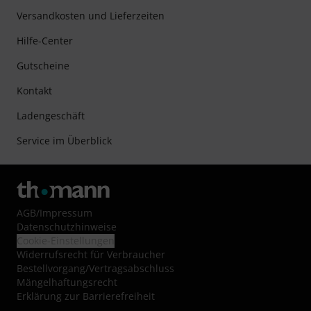
Versandkosten und Lieferzeiten
Hilfe-Center
Gutscheine
Kontakt
Ladengeschäft
Service im Überblick
AGB
/
Impressum
Datenschutzhinweise
Cookie-Einstellungen
Widerrufsrecht für Verbraucher
Bestellvorgang/Vertragsabschluss
Mängelhaftungsrecht
Erklärung zur Barrierefreiheit