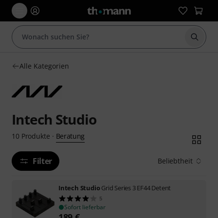
Suche 
Alle Kategorien
Intech Studio
Beratung
10
Produkte
·
Filter
Beliebtheit
Intech Studio
Grid Series 3 EF44 Detent
5
Sofort lieferbar
189
€