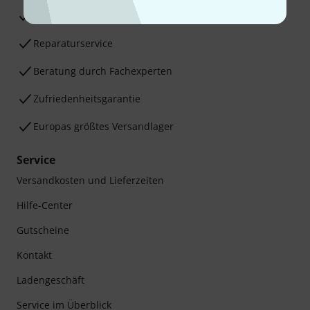
30 Tage Money-Back-Garantie
Reparaturservice
Beratung durch Fachexperten
Zufriedenheitsgarantie
Europas größtes Versandlager
Service
Versandkosten und Lieferzeiten
Hilfe-Center
Gutscheine
Kontakt
Ladengeschäft
Service im Überblick