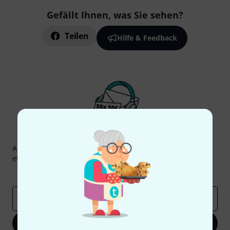
Gefällt Ihnen, was Sie sehen?
Teilen
Hilfe & Feedback
Thomann Newsletter
Abonniere den Thomann Newsletter und gewinne mit
etwas Glück einen von
50 Gutscheinen
über jeweils
50€
!
Inspirierende Beiträge
Deals
Thomann Insights
E-Mail-Adresse
*
Jetzt anmelden