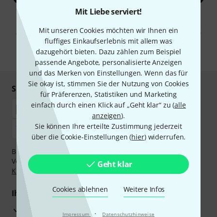
Mit Liebe serviert!
Mit Klick auf „Jetzt anmelden“ stimmen Sie dem Erhalt von E-Mail-
Werbung und einer Messung des E-Mail-Nutzungsverhaltens zu. Die
Mit unseren Cookies möchten wir Ihnen ein
Abmeldung ist jederzeit möglich. Weitere Informationen finden Sie in
unseren
Datenschutzhinweisen
.
fluffiges Einkaufserlebnis mit allem was
dazugehört bieten. Dazu zählen zum Beispiel
* Pflichtfeld
passende Angebote, personalisierte Anzeigen
und das Merken von Einstellungen. Wenn das für
Sie okay ist, stimmen Sie der Nutzung von Cookies
Sicher einkaufen & bezahlen
für Präferenzen, Statistiken und Marketing
einfach durch einen Klick auf „Geht klar“ zu (
alle
anzeigen
).
Sie können Ihre erteilte Zustimmung jederzeit
über die Cookie-Einstellungen (
hier
) widerrufen.
Bezahlen Sie vertraulich und sicher per Nachnahme,
Vorkasse, PayPal, Amazon Pay,
Klarna Sofort bezahlen
,
Geht klar
Klarna Ratenzahlung
oder Kreditkarte.
Cookies ablehnen
Weitere Infos
Ihre Vorteile
3 Jahre Thomann Garantie
·
Impressum
Datenschutzhinweise