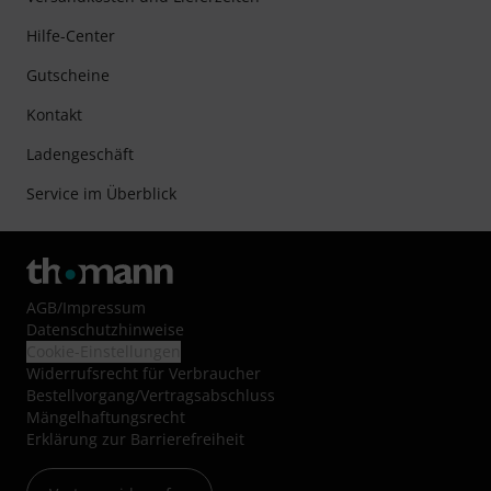
Hilfe-Center
Gutscheine
Kontakt
Ladengeschäft
Service im Überblick
AGB
/
Impressum
Datenschutzhinweise
Cookie-Einstellungen
Widerrufsrecht für Verbraucher
Bestellvorgang/Vertragsabschluss
Mängelhaftungsrecht
Erklärung zur Barrierefreiheit