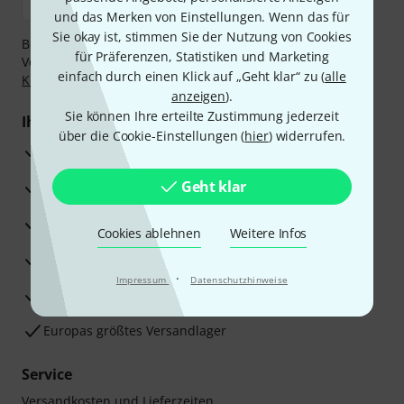
und das Merken von Einstellungen. Wenn das für
Sie okay ist, stimmen Sie der Nutzung von Cookies
Bezahlen Sie vertraulich und sicher per Nachnahme,
für Präferenzen, Statistiken und Marketing
Vorkasse, PayPal, Amazon Pay,
Klarna Sofort bezahlen
,
einfach durch einen Klick auf „Geht klar“ zu (
alle
Klarna Ratenzahlung
oder Kreditkarte.
anzeigen
).
Sie können Ihre erteilte Zustimmung jederzeit
Ihre Vorteile
über die Cookie-Einstellungen (
hier
) widerrufen.
3 Jahre Thomann Garantie
Geht klar
30 Tage Money-Back-Garantie
Reparaturservice
Cookies ablehnen
Weitere Infos
Beratung durch Fachexperten
·
Impressum
Datenschutzhinweise
Zufriedenheitsgarantie
Europas größtes Versandlager
Service
Versandkosten und Lieferzeiten