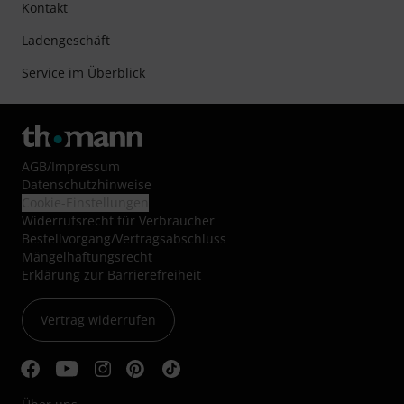
Kontakt
Ladengeschäft
Service im Überblick
AGB
/
Impressum
Datenschutzhinweise
Cookie-Einstellungen
Widerrufsrecht für Verbraucher
Bestellvorgang/Vertragsabschluss
Mängelhaftungsrecht
Erklärung zur Barrierefreiheit
Vertrag widerrufen