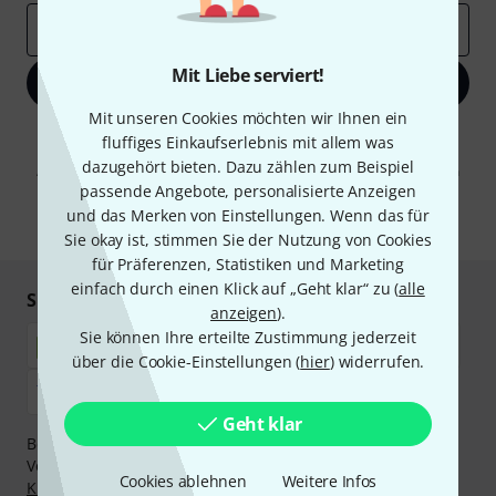
E-Mail-Adresse
*
Mit Liebe serviert!
Jetzt anmelden
Mit unseren Cookies möchten wir Ihnen ein
Mit Klick auf „Jetzt anmelden“ stimmen Sie dem Erhalt von E-Mail-
fluffiges Einkaufserlebnis mit allem was
Werbung und einer Messung des E-Mail-Nutzungsverhaltens zu. Die
dazugehört bieten. Dazu zählen zum Beispiel
Abmeldung ist jederzeit möglich. Weitere Informationen finden Sie in
unseren
Datenschutzhinweisen
.
passende Angebote, personalisierte Anzeigen
und das Merken von Einstellungen. Wenn das für
* Pflichtfeld
Sie okay ist, stimmen Sie der Nutzung von Cookies
für Präferenzen, Statistiken und Marketing
einfach durch einen Klick auf „Geht klar“ zu (
alle
Sicher einkaufen & bezahlen
anzeigen
).
Sie können Ihre erteilte Zustimmung jederzeit
über die Cookie-Einstellungen (
hier
) widerrufen.
Geht klar
Bezahlen Sie vertraulich und sicher per Nachnahme,
Vorkasse, PayPal, Amazon Pay,
Klarna Sofort bezahlen
,
Cookies ablehnen
Weitere Infos
Klarna Ratenzahlung
oder Kreditkarte.