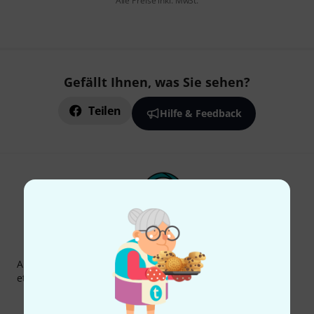
Alle Preise inkl. MwSt.
Gefällt Ihnen, was Sie sehen?
Teilen
Hilfe & Feedback
Thomann Newsletter
Abonniere den Thomann Newsletter und gewinne mit
etwas Glück einen von
50 Gutscheinen
über jeweils
50€
!
Inspirierende Beiträge
Deals
Thomann Insights