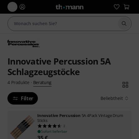
Suche 
Innovative Percussion 5A
Schlagzeugstöcke
Beratung
4
Produkte
·
Filter
Beliebtheit
Innovative Percussion
5A 4Pack Vintage Drum
Sticks
2
Sofort lieferbar
35
€