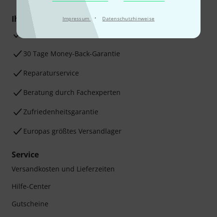
·
Ihre Vorteile
Impressum
Datenschutzhinweise
3 Jahre Thomann Garantie
30 Tage Money-Back-Garantie
Reparaturservice
Beratung durch Fachexperten
Zufriedenheitsgarantie
Europas größtes Versandlager
Service
Versandkosten und Lieferzeiten
Hilfe-Center
Gutscheine