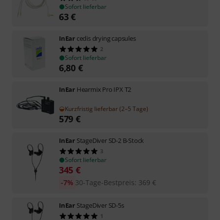
Sofort lieferbar
63
€
InEar
cedis drying capsules
2
Sofort lieferbar
6,80
€
InEar
Hearmix Pro IPX T2
Kurzfristig lieferbar (2–5 Tage)
579
€
InEar
StageDiver SD-2 B-Stock
3
Sofort lieferbar
345
€
-7%
30-Tage-Bestpreis
:
369
€
InEar
StageDiver SD-5s
1