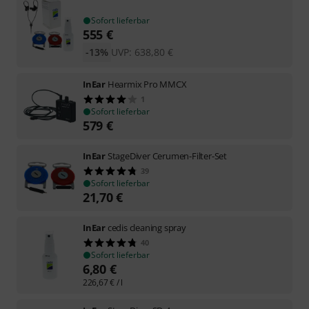
Sofort lieferbar
555
€
-13%
UVP:
638,80
€
InEar
Hearmix Pro MMCX
1
Sofort lieferbar
579
€
InEar
StageDiver Cerumen-Filter-Set
39
Sofort lieferbar
21,70
€
InEar
cedis cleaning spray
40
Sofort lieferbar
6,80
€
226,67
€
/ l