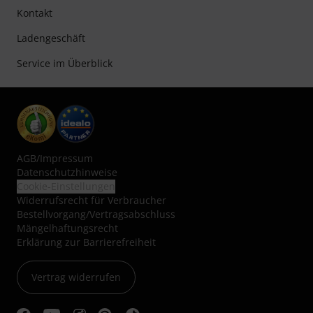
Kontakt
Ladengeschäft
Service im Überblick
AGB
/
Impressum
Datenschutzhinweise
Cookie-Einstellungen
Widerrufsrecht für Verbraucher
Bestellvorgang/Vertragsabschluss
Mängelhaftungsrecht
Erklärung zur Barrierefreiheit
Vertrag widerrufen