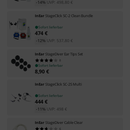
-14%
UVP:
498,80
€
InEar
StageClick SC-2 Clean Bundle
Sofort lieferbar
474
€
-12%
UVP:
537,80
€
InEar
StageDiver Ear Tips Set
8
Sofort lieferbar
8,90
€
InEar
StageClick SC-2S Multi
Sofort lieferbar
444
€
-11%
UVP:
498
€
InEar
StageDiver Cable Clear
6