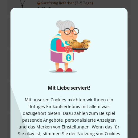
Kurzfristig lieferbar (2–5 Tage)
949
€
InEar
StageDiver Eartip-Set XS
1
Sofort lieferbar
7,95
€
InEar
Hearmix Pro 2-pin URSA Bundle
Sofort lieferbar
615
€
InEar
ProPhile 2
Mit Liebe serviert!
1
Sofort lieferbar
Mit unseren Cookies möchten wir Ihnen ein
649
€
fluffiges Einkaufserlebnis mit allem was
dazugehört bieten. Dazu zählen zum Beispiel
InEar
Hearmix Pro 2-pin B-Stock
passende Angebote, personalisierte Anzeigen
und das Merken von Einstellungen. Wenn das für
Sofort lieferbar
Sie okay ist, stimmen Sie der Nutzung von Cookies
475
€