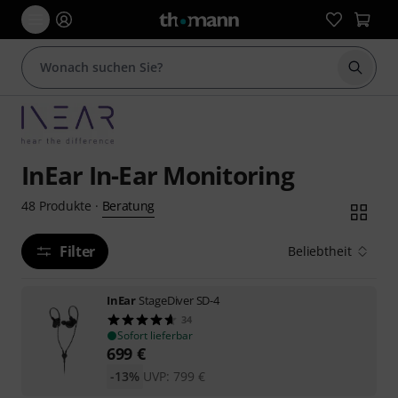
Suche 
InEar In-Ear Monitoring
Beratung
48
Produkte
·
Filter
Beliebtheit
InEar
StageDiver SD-4
34
Sofort lieferbar
699
€
-13%
UVP:
799
€