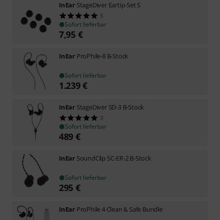
InEar
StageDiver Eartip-Set S
5
Sofort lieferbar
7,95
€
InEar
ProPhile-8 B-Stock
Sofort lieferbar
1.239
€
InEar
StageDiver SD-3 B-Stock
3
Sofort lieferbar
489
€
InEar
SoundClip SC-ER-2 B-Stock
Sofort lieferbar
295
€
InEar
ProPhile 4 Clean & Safe Bundle