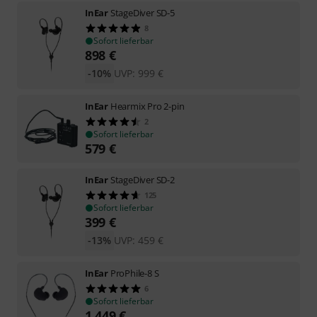
InEar
StageDiver SD-5
8
Sofort lieferbar
898
€
-10%
UVP:
999
€
InEar
Hearmix Pro 2-pin
2
Sofort lieferbar
579
€
InEar
StageDiver SD-2
125
Sofort lieferbar
399
€
-13%
UVP:
459
€
InEar
ProPhile-8 S
6
Sofort lieferbar
1.449
€