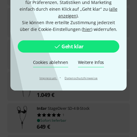
für Präferenzen, Statistiken und Marketing
einfach durch einen Klick auf „Geht klar“ zu (
alle
InEar
StageDiver Eartip-Set L
anzeigen
).
14
Sie können Ihre erteilte Zustimmung jederzeit
Sofort lieferbar
über die Cookie-Einstellungen (
hier
) widerrufen.
7,95
€
InEar
StageDiver Eartip-Set M
Geht klar
13
Sofort lieferbar
7,95
€
Cookies ablehnen
Weitere Infos
InEar
ProPhile 4
·
Impressum
Datenschutzhinweise
1
Sofort lieferbar
1.049
€
InEar
StageDiver SD-4 B-Stock
1
Sofort lieferbar
649
€