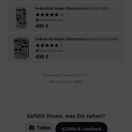
Industrial Music Electronics
Kermit MKIII
16
Sofort lieferbar
499
€
Industrial Music Electronics
Hertz Donut MKIII
3
Sofort lieferbar
499
€
Kostenloser Versand ab 29 €
Alle Preise inkl. MwSt.
Gefällt Ihnen, was Sie sehen?
Teilen
Hilfe & Feedback