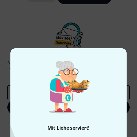
Thomann Newsletter
Abonniere den Thomann Newsletter und gewinne mit
etwas Glück einen von
50 Gutscheinen
über jeweils
50€
!
Inspirierende Beiträge
Deals
Thomann Insights
E-Mail-Adresse
*
Jetzt anmelden
Mit Klick auf „Jetzt anmelden“ stimmen Sie dem Erhalt von E-Mail-
Werbung und einer Messung des E-Mail-Nutzungsverhaltens zu. Die
Mit Liebe serviert!
Abmeldung ist jederzeit möglich. Weitere Informationen finden Sie in
unseren
Datenschutzhinweisen
.