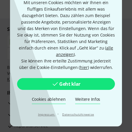
Mit unseren Cookies möchten wir Ihnen ein
fluffiges Einkaufserlebnis mit allem was
* Pflichtfeld
dazugehört bieten. Dazu zählen zum Beispiel
passende Angebote, personalisierte Anzeigen
und das Merken von Einstellungen. Wenn das für
Sicher einkaufen & bezahlen
Sie okay ist, stimmen Sie der Nutzung von Cookies
für Präferenzen, Statistiken und Marketing
einfach durch einen Klick auf „Geht klar“ zu (
alle
anzeigen
).
Sie können Ihre erteilte Zustimmung jederzeit
Bezahlen Sie vertraulich und sicher per Nachnahme,
über die Cookie-Einstellungen (
hier
) widerrufen.
Vorkasse, PayPal, Amazon Pay,
Klarna Sofort bezahlen
,
Klarna Ratenzahlung
oder Kreditkarte.
Geht klar
Ihre Vorteile
Cookies ablehnen
Weitere Infos
3 Jahre Thomann Garantie
30 Tage Money-Back-Garantie
·
Impressum
Datenschutzhinweise
Reparaturservice