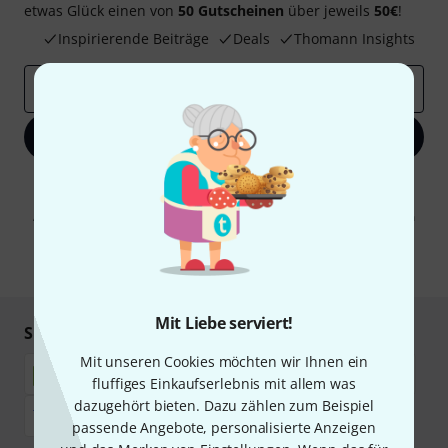
etwas Glück einen von
50 Gutscheinen
über jeweils
50€
!
Inspirierende Beiträge
Deals
Thomann Insights
E-Mail-Adresse
*
Jetzt anmelden
Mit Klick auf „Jetzt anmelden“ stimmen Sie dem Erhalt von E-Mail-
Werbung und einer Messung des E-Mail-Nutzungsverhaltens zu. Die
Abmeldung ist jederzeit möglich. Weitere Informationen finden Sie in
unseren
Datenschutzhinweisen
.
* Pflichtfeld
Mit Liebe serviert!
Sicher einkaufen & bezahlen
Mit unseren Cookies möchten wir Ihnen ein
fluffiges Einkaufserlebnis mit allem was
dazugehört bieten. Dazu zählen zum Beispiel
passende Angebote, personalisierte Anzeigen