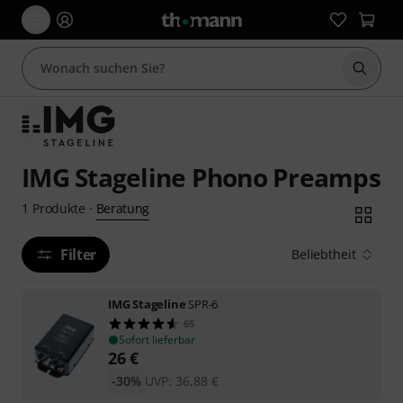
Suche 
IMG Stageline Phono Preamps
Beratung
1
Produkte
·
Filter
Beliebtheit
IMG Stageline
SPR-6
65
Sofort lieferbar
26
€
-30%
UVP:
36,88
€