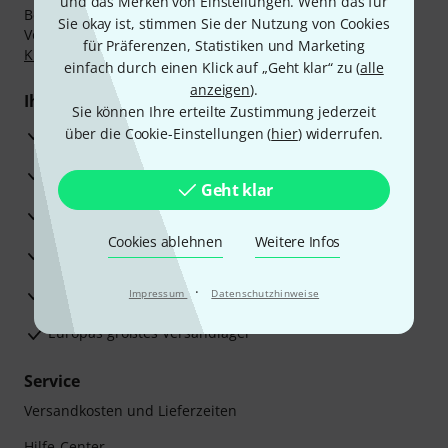
und das Merken von Einstellungen. Wenn das für
Bezahlen Sie vertraulich und sicher per Nachnahme,
Sie okay ist, stimmen Sie der Nutzung von Cookies
Vorkasse, PayPal, Amazon Pay,
Klarna Sofort bezahlen
,
für Präferenzen, Statistiken und Marketing
Klarna Ratenzahlung
oder Kreditkarte.
einfach durch einen Klick auf „Geht klar“ zu (
alle
anzeigen
).
Ihre Vorteile
Sie können Ihre erteilte Zustimmung jederzeit
3 Jahre Thomann Garantie
über die Cookie-Einstellungen (
hier
) widerrufen.
30 Tage Money-Back-Garantie
Geht klar
Reparaturservice
Cookies ablehnen
Weitere Infos
Beratung durch Fachexperten
·
Zufriedenheitsgarantie
Impressum
Datenschutzhinweise
Europas größtes Versandlager
Service
Versandkosten und Lieferzeiten
Hilfe-Center