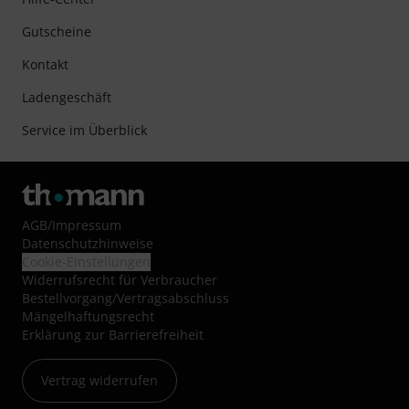
Gutscheine
Kontakt
Ladengeschäft
Service im Überblick
AGB
/
Impressum
Datenschutzhinweise
Cookie-Einstellungen
Widerrufsrecht für Verbraucher
Bestellvorgang/Vertragsabschluss
Mängelhaftungsrecht
Erklärung zur Barrierefreiheit
Vertrag widerrufen