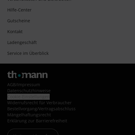
Hilfe-Center
Gutscheine
Kontakt
Ladengeschäft
Service im Überblick
AGB
/
Impressum
Datenschutzhinweise
Cookie-Einstellungen
Widerrufsrecht für Verbraucher
Bestellvorgang/Vertragsabschluss
Mängelhaftungsrecht
Erklärung zur Barrierefreiheit