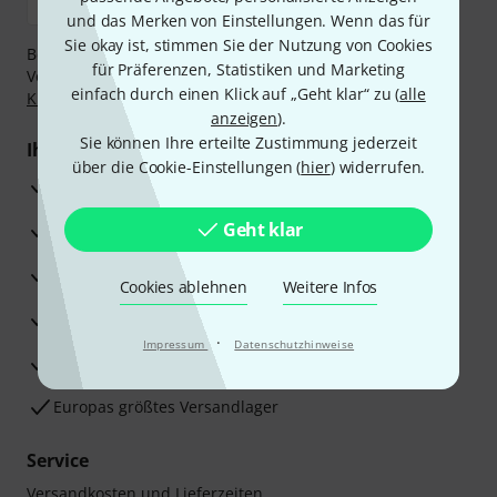
und das Merken von Einstellungen. Wenn das für
Sie okay ist, stimmen Sie der Nutzung von Cookies
Bezahlen Sie vertraulich und sicher per Nachnahme,
für Präferenzen, Statistiken und Marketing
Vorkasse, PayPal, Amazon Pay,
Klarna Sofort bezahlen
,
einfach durch einen Klick auf „Geht klar“ zu (
alle
Klarna Ratenzahlung
oder Kreditkarte.
anzeigen
).
Sie können Ihre erteilte Zustimmung jederzeit
Ihre Vorteile
über die Cookie-Einstellungen (
hier
) widerrufen.
3 Jahre Thomann Garantie
Geht klar
30 Tage Money-Back-Garantie
Reparaturservice
Cookies ablehnen
Weitere Infos
Beratung durch Fachexperten
·
Impressum
Datenschutzhinweise
Zufriedenheitsgarantie
Europas größtes Versandlager
Service
Versandkosten und Lieferzeiten