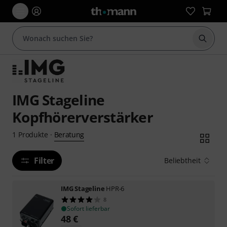
Suche 
IMG Stageline
Kopfhörerverstärker
Beratung
1
Produkte
·
Filter
Beliebtheit
IMG Stageline
HPR-6
8
Sofort lieferbar
48
€