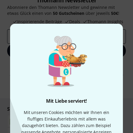
Thomann Newsletter
Abonniere den Thomann Newsletter und gewinne mit
etwas Glück einen von
50 Gutscheinen
über jeweils
50€
!
Inspirierende Beiträge
Deals
Thomann Insights
E-Mail-Adresse
*
Jetzt anmelden
Mit Klick auf „Jetzt anmelden“ stimmen Sie dem Erhalt von E-Mail-
Werbung und einer Messung des E-Mail-Nutzungsverhaltens zu. Die
Abmeldung ist jederzeit möglich. Weitere Informationen finden Sie in
unseren
Datenschutzhinweisen
.
* Pflichtfeld
Mit Liebe serviert!
Sicher einkaufen & bezahlen
Mit unseren Cookies möchten wir Ihnen ein
fluffiges Einkaufserlebnis mit allem was
dazugehört bieten. Dazu zählen zum Beispiel
passende Angebote, personalisierte Anzeigen