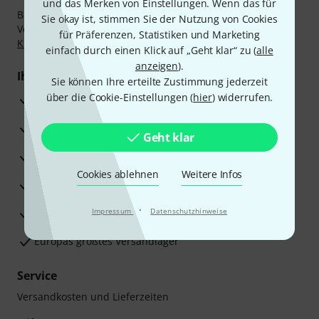
und das Merken von Einstellungen. Wenn das für
Bezahlen Sie vertraulich und sicher per Nachnahme,
Sie okay ist, stimmen Sie der Nutzung von Cookies
Vorkasse, PayPal, Amazon Pay,
Klarna Sofort bezahlen
,
für Präferenzen, Statistiken und Marketing
Klarna Ratenzahlung
oder Kreditkarte.
einfach durch einen Klick auf „Geht klar“ zu (
alle
anzeigen
).
Ihre Vorteile
Sie können Ihre erteilte Zustimmung jederzeit
über die Cookie-Einstellungen (
hier
) widerrufen.
3 Jahre Thomann Garantie
30 Tage Money-Back-Garantie
Geht klar
Reparaturservice
Cookies ablehnen
Weitere Infos
Beratung durch Fachexperten
·
Zufriedenheitsgarantie
Impressum
Datenschutzhinweise
Europas größtes Versandlager
Service
Versandkosten und Lieferzeiten