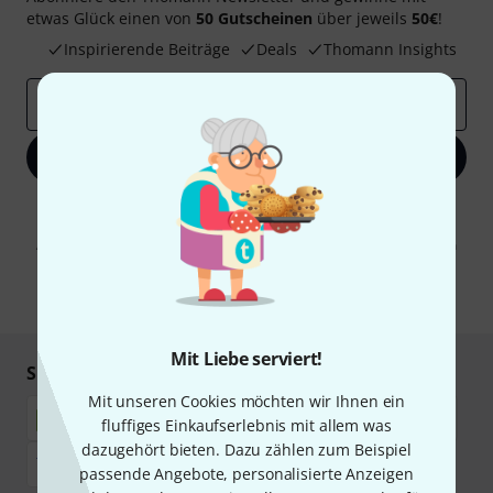
etwas Glück einen von
50 Gutscheinen
über jeweils
50€
!
Inspirierende Beiträge
Deals
Thomann Insights
E-Mail-Adresse
*
Jetzt anmelden
Mit Klick auf „Jetzt anmelden“ stimmen Sie dem Erhalt von E-Mail-
Werbung und einer Messung des E-Mail-Nutzungsverhaltens zu. Die
Abmeldung ist jederzeit möglich. Weitere Informationen finden Sie in
unseren
Datenschutzhinweisen
.
* Pflichtfeld
Mit Liebe serviert!
Sicher einkaufen & bezahlen
Mit unseren Cookies möchten wir Ihnen ein
fluffiges Einkaufserlebnis mit allem was
dazugehört bieten. Dazu zählen zum Beispiel
passende Angebote, personalisierte Anzeigen