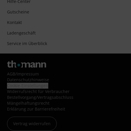
Hilfe-Center
Gutscheine
Kontakt
Ladengeschäft
Service im Überblick
AGB
/
Impressum
Datenschutzhinweise
Cookie-Einstellungen
Widerrufsrecht für Verbraucher
Bestellvorgang/Vertragsabschluss
Mängelhaftungsrecht
Erklärung zur Barrierefreiheit
Vertrag widerrufen