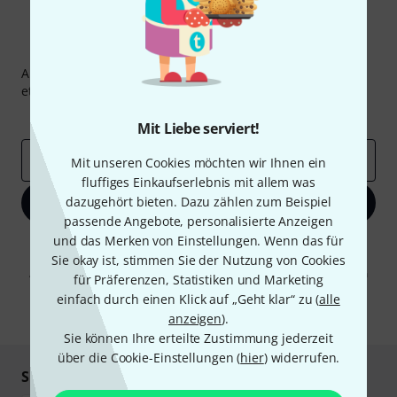
Thomann Newsletter
Abonniere den Thomann Newsletter und gewinne mit
etwas Glück einen von
50 Gutscheinen
über jeweils
50€
!
Inspirierende Beiträge
Deals
Thomann Insights
Mit Liebe serviert!
E-Mail-Adresse
*
Mit unseren Cookies möchten wir Ihnen ein
fluffiges Einkaufserlebnis mit allem was
dazugehört bieten. Dazu zählen zum Beispiel
Jetzt anmelden
passende Angebote, personalisierte Anzeigen
und das Merken von Einstellungen. Wenn das für
Mit Klick auf „Jetzt anmelden“ stimmen Sie dem Erhalt von E-Mail-
Werbung und einer Messung des E-Mail-Nutzungsverhaltens zu. Die
Sie okay ist, stimmen Sie der Nutzung von Cookies
Abmeldung ist jederzeit möglich. Weitere Informationen finden Sie in
für Präferenzen, Statistiken und Marketing
unseren
Datenschutzhinweisen
.
einfach durch einen Klick auf „Geht klar“ zu (
alle
* Pflichtfeld
anzeigen
).
Sie können Ihre erteilte Zustimmung jederzeit
über die Cookie-Einstellungen (
hier
) widerrufen.
Sicher einkaufen & bezahlen