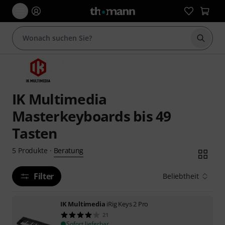
Suche 
IK Multimedia
Masterkeyboards bis 49
Tasten
Beratung
5
Produkte
·
Filter
Beliebtheit
IK Multimedia
iRig Keys 2 Pro
21
Sofort lieferbar