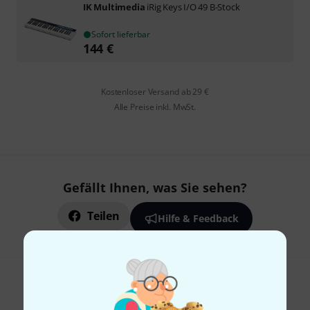
IK Multimedia
iRig Keys I/O 49 B-Stock
Sofort lieferbar
144
€
Kostenloser Versand ab 29 €
Alle Preise inkl. MwSt.
Gefällt Ihnen, was Sie sehen?
Teilen
Hilfe & Feedback