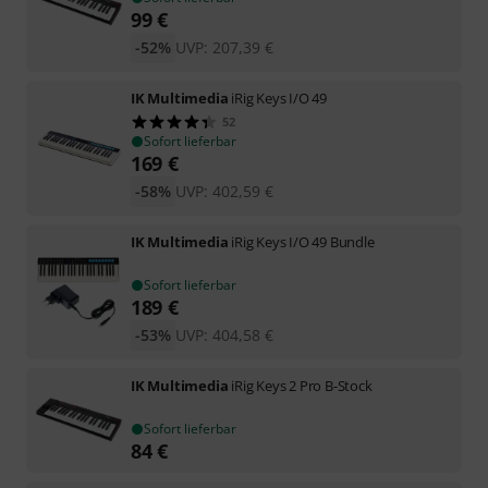
99
€
-52%
UVP:
207,39
€
IK Multimedia
iRig Keys I/O 49
52
Sofort lieferbar
169
€
-58%
UVP:
402,59
€
IK Multimedia
iRig Keys I/O 49 Bundle
Sofort lieferbar
189
€
-53%
UVP:
404,58
€
IK Multimedia
iRig Keys 2 Pro B-Stock
Sofort lieferbar
84
€