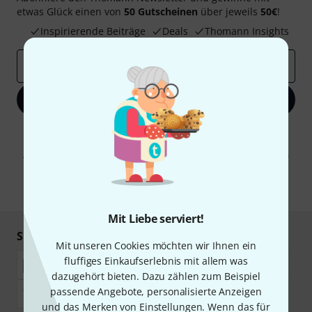
etwas Glück einen von
50 Gutscheinen
über jeweils
50€
!
Inspirierende Beiträge
Deals
Thomann Insights
E-Mail-Adresse
*
Jetzt anmelden
Mit Klick auf „Jetzt anmelden“ stimmen Sie dem Erhalt von E-Mail-
Werbung und einer Messung des E-Mail-Nutzungsverhaltens zu. Die
Abmeldung ist jederzeit möglich. Weitere Informationen finden Sie in
unseren
Datenschutzhinweisen
.
* Pflichtfeld
Mit Liebe serviert!
Sicher einkaufen & bezahlen
Mit unseren Cookies möchten wir Ihnen ein
fluffiges Einkaufserlebnis mit allem was
dazugehört bieten. Dazu zählen zum Beispiel
passende Angebote, personalisierte Anzeigen
und das Merken von Einstellungen. Wenn das für