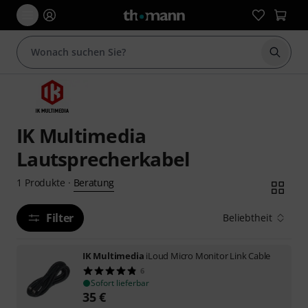
Suche 
IK Multimedia
Lautsprecherkabel
Beratung
1
Produkte
·
Filter
Beliebtheit
IK Multimedia
iLoud Micro Monitor Link Cable
6
Sofort lieferbar
35
€