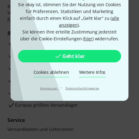
Sie okay ist, stimmen Sie der Nutzung von Cookies
Bezahlen Sie vertraulich und sicher per Nachnahme,
für Präferenzen, Statistiken und Marketing
Vorkasse, PayPal, Amazon Pay,
Klarna Sofort bezahlen
,
einfach durch einen Klick auf „Geht klar“ zu (
alle
Klarna Ratenzahlung
oder Kreditkarte.
anzeigen
).
Sie können Ihre erteilte Zustimmung jederzeit
Ihre Vorteile
über die Cookie-Einstellungen (
hier
) widerrufen.
3 Jahre Thomann Garantie
30 Tage Money-Back-Garantie
Geht klar
Reparaturservice
Cookies ablehnen
Weitere Infos
Beratung durch Fachexperten
·
Impressum
Datenschutzhinweise
Zufriedenheitsgarantie
Europas größtes Versandlager
Service
Versandkosten und Lieferzeiten