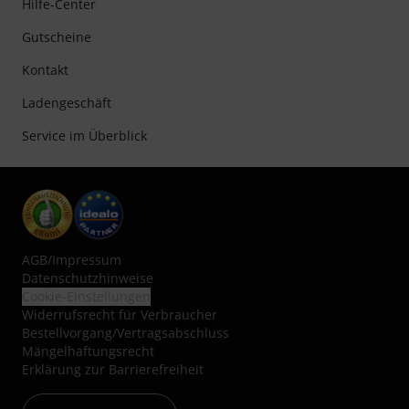
Hilfe-Center
Gutscheine
Kontakt
Ladengeschäft
Service im Überblick
AGB
/
Impressum
Datenschutzhinweise
Cookie-Einstellungen
Widerrufsrecht für Verbraucher
Bestellvorgang/Vertragsabschluss
Mängelhaftungsrecht
Erklärung zur Barrierefreiheit